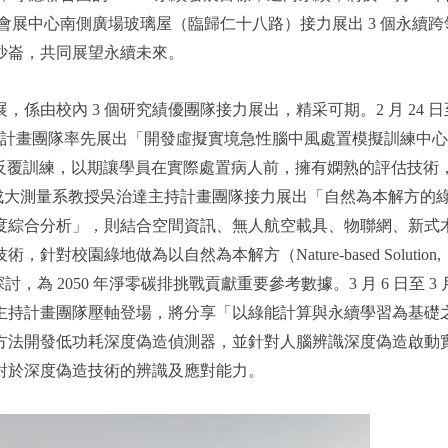
在大臺南會展中心南側廣場玻璃屋（臨歸仁十八路）接力展出 3 個永續
沙崙，共同展望永續未來。
特展，係由校內 3 個研究績優團隊接力展出，精采可期。2 月 24 日至
主持計畫團隊率先展出「開發虛擬實境急性腦中風處置模擬訓練中
行反覆訓練，以期讓學員在實際處置病人前，擁有嫻熟的評估技術
 日，由成大測量系教授吳治達主持計畫團隊接力展出「自然為本解方的
度綜合分析」，則結合空間資訊、無人航空載具、物聯網、新式
園綠地做為以自然為本解方（Nature-based Solution,
 2050 年淨零碳排挑戰貢獻重要參考數據。3 月 6 日至 3 月
主持計畫團隊壓軸登場，將分享「以綠能計算與永續學習為基礎
方法開發低功耗深度偽造偵測器，並針對人腦辨識深度偽造啟動
對於深度偽造技術的辨識及應對能力。