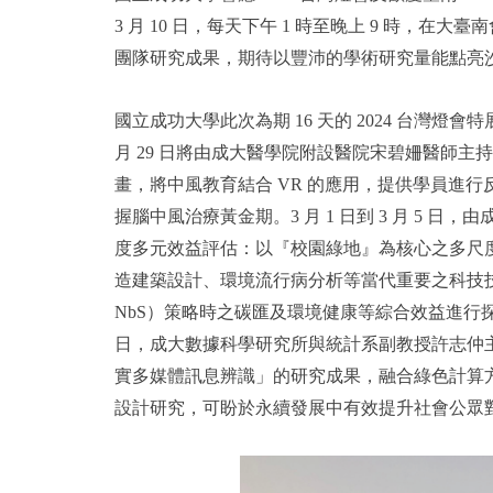
3 月 10 日，每天下午 1 時至晚上 9 時，
團隊研究成果，期待以豐沛的學術研究量能點亮
國立成功大學此次為期 16 天的 2024 台灣燈會
月 29 日將由成大醫學院附設醫院宋碧姍醫師
畫，將中風教育結合 VR 的應用，提供學員進
握腦中風治療黃金期。3 月 1 日到 3 月 5
度多元效益評估：以『校園綠地』為核心之多尺
造建築設計、環境流行病分析等當代重要之科技技術，針對校
NbS）策略時之碳匯及環境健康等綜合效益進行探討，為
日，成大數據科學研究所與統計系副教授許志仲
實多媒體訊息辨識」的研究成果，融合綠色計算
設計研究，可盼於永續發展中有效提升社會公眾