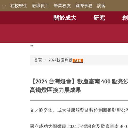
跳
:::
在校學生
教職員工
畢業校友
國際事務
訪客
到
主
關於成大
研究
創
要
內
容
區
:::
首頁
2024校園焦點
【2024 台灣燈會】歡慶臺南 400 點亮
高鐵燈區接力展成果
文／劉姿佑、成大健康服務暨數位創新推動辦公
國立成功大學響應 2024 台灣燈會及歡慶臺南 400