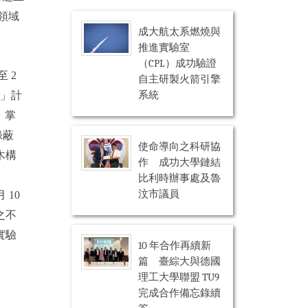
跨領域
成大航太系燃燒與
推進實驗室
（CPL）成功驗證
 2
自主研製火箭引擎
系統
心」計
，掌
綠蔽
使命導向之科研協
木構
作 成功大學鏈結
比利時辦事處及魯
汶市議員
 10
之不
實驗
10 年合作再續新
篇 臺綜大與德國
理工大學聯盟 TU9
完成合作備忘錄續