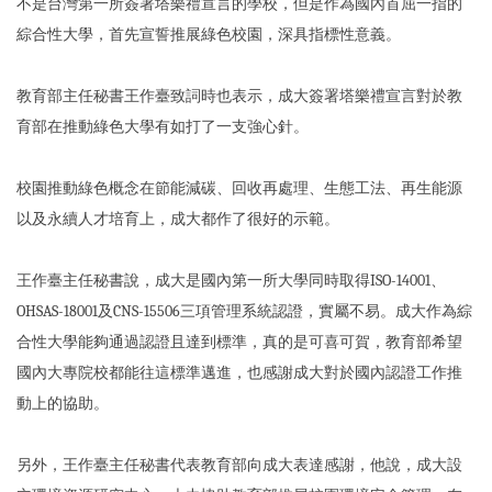
不是台灣第一所簽署塔樂禮宣言的學校，但是作為國內首屈一指的
綜合性大學，首先宣誓推展綠色校園，深具指標性意義。
教育部主任秘書王作臺致詞時也表示，成大簽署塔樂禮宣言對於教
育部在推動綠色大學有如打了一支強心針。
校園推動綠色概念在節能減碳、回收再處理、生態工法、再生能源
以及永續人才培育上，成大都作了很好的示範。
王作臺主任秘書說，成大是國內第一所大學同時取得ISO-14001、
OHSAS-18001及CNS-15506三項管理系統認證，實屬不易。成大作為綜
合性大學能夠通過認證且達到標準，真的是可喜可賀，教育部希望
國內大專院校都能往這標準邁進，也感謝成大對於國內認證工作推
動上的協助。
另外，王作臺主任秘書代表教育部向成大表達感謝，他說，成大設