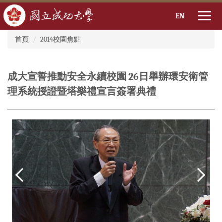
EN
:::
跳
首頁
2014校園焦點
到
主
要
成大宣誓推動安全永續校園 26日舉辦環安衛管
內
容
理系統授證暨塔樂禮宣言簽署典禮
區