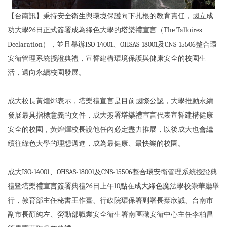
【台南訊】秉持安全衛生與環境保護向下扎根的教育責任，國立成
功大學26日正式簽署成為綠色大學的塔樂禮宣言（The Talloires
Declaration），並且舉辦ISO-14001、OHSAS-18001及CNS-15506整合環
安衛管理系統授證典禮，宣誓建構環境保護與健康安全的校園生
活，邁向永續校園發展。
成大校長黃煌煇表示，塔樂禮宣言是目前國際公認，大學推動永續
發展最具指標意義的文件，成大簽署塔樂禮宣言代表宣誓建構健康
安全的校園，黃煌煇校長說他任內必定盡力推展，以後成大也會繼
續往綠色大學的理想邁進，成為最健康、最快樂的校園。
成大ISO-14001、OHSAS-18001及CNS-15506整合環安衛管理系統授證典
禮暨塔樂禮宣言簽署典禮26日上午10點在成大綠色魔法學校崇華廳舉
行，教育部主任秘書王作臺、行政院環保署副署長葉欣誠、台南市
副市長顏純左、勞動部職業安全衛生署南區職安衛中心主任李柏昌