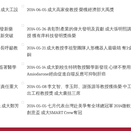
 成大工設
2014-06-05
成大高家俊教授 榮獲經濟部大禹獎
發新藥
2014-05-26
表彰對產業的偉大發明及貢獻 成大張明熙
究新突破
授 獲有庠科技發明獎殊榮
校長呼籲教
2014-05-21
成大教授李祖聖團隊人形機器人最吸睛 奪2金
銅
日簽署醫學
2014-05-14
成大劉校生特聘敎授醫學新發現 心律不整用
Amiodarone經由促進自噬反應可抑制肝癌
稱責任重大
2014-05-08
李文智、李玉郎、謝孫源等教授獲殊榮 中
出工程教授獎 成大囊括三席
曉 成大鄭芳
2014-05-05
七月代表台灣赴美爭奪全球總冠軍 2014微
創意盃 成大SMART Crew奪冠