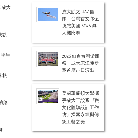
 成大
成大航太 UAV 團
隊 台灣首支隊伍
挑戰美國 AIAA 無
人機比賽
成就
 學生
2026 仙台台灣燈籠
祭 成大宋江陣受
邀首度赴日演出
紮根
美國華盛頓大學攜
手成大工設系 「跨
的藥
文化體驗設計工作
坊」探索永續與傳
統工藝之美
迎