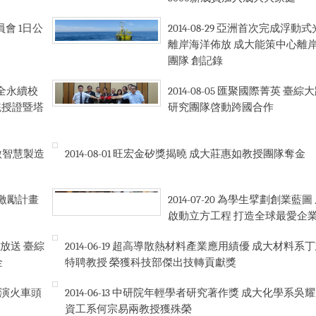
會 1日公
2014-08-29
亞洲首次完成浮動式
離岸海洋佈放 成大能策中心離
團隊 創記錄
全永續校
2014-08-05
匯聚國際菁英 臺綜大
統授證暨塔
研究團隊啓動跨國合作
簽約 啟動
2014-08-01
旺宏金矽獎揭曉 成大莊惠如教授團隊奪金
研合作
激勵計畫
2014-07-20
為學生擘劃創業藍圖 
啟動立方工程 打造全球最愛企
放送 臺綜
2014-06-19
超高導散熱材料產業應用績優 成大材料系
金
特聘教授 榮獲科技部傑出技轉貢獻獎
扮演火車頭
2014-06-13
中研院年輕學者研究著作獎 成大化學系吳
資工系何宗易兩教授獲殊榮