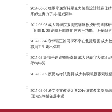
2014-06-06
獲兩岸璐彩特壓克力製品設計競賽佳績
系師生實力了得 揚威兩岸
2014-06-03
成大醫學院張明熙講座教授研究團隊研
『阻斷IL-20 逆轉肝纖維化 恢復肝功能』 肝病研
2014-05-26
哀悼張正翰同學不幸在北捷遇害 成大
職員工生走出傷痛
2014-05-19
攜手創造醫學卓越 成大與義守大學16
學術聯盟
2014-05-09
獲提名考試委員 成大特聘教授張素瓊
2014-05-06
潘文淵文教基金會2014 研究傑出獎 揭
田講座教授雀屏中選