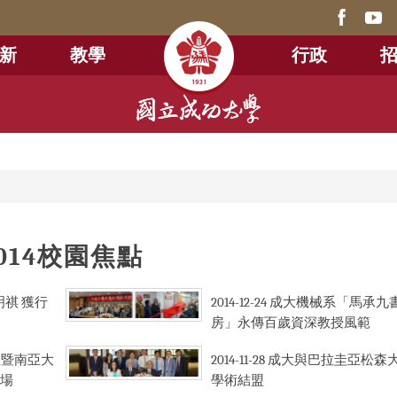
新
教學
行政
2014校園焦點
祺 獲行
2014-12-24
成大機械系「馬承九
房」永傳百歲資深教授風範
亞暨南亞大
2014-11-28
成大與巴拉圭亞松森
場
學術結盟