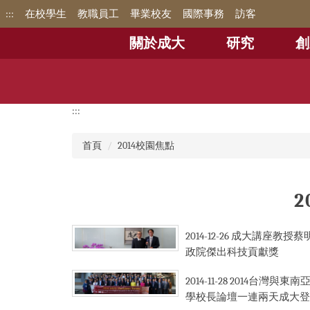
跳
:::
在校學生
教職員工
畢業校友
國際事務
訪客
到
主
關於成大
研究
創
要
內
容
區
:::
首頁
2014校園焦點
2014-12-26
成大講座教授蔡明
政院傑出科技貢獻獎
2014-11-28
2014台灣與東南
學校長論壇一連兩天成大登