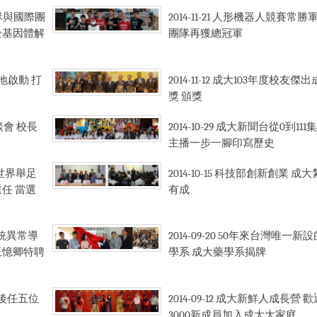
隊與國際團
2014-11-21
人形機器人競賽常勝軍
全基因體解
團隊再獲總冠軍
地啟動 打
2014-11-12
成大103年度校友傑出
獎 頒獎
會 校長
2014-10-29
成大新聞台從0到111集
主播一步一腳印寫歷史
世界舉足
2014-10-15
科技部創新創業 成大
任 當選
有成
統異常導
2014-09-20
50年來台灣唯一新設
王憶卿特聘
學系 成大藥學系揭牌
後任五位
2014-09-12
成大新鮮人成長營 歡
3000新成員加入成大大家庭