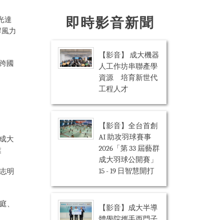
即時影音新聞
光達
岸風力
【影音】 成大機器
跨國
人工作坊串聯產學
資源 培育新世代
工程人才
【影音】全台首創
AI 助攻羽球賽事
成大
2026「第 33 屆藝群
業
成大羽球公開賽」
15 - 19 日智慧開打
丁志明
耀庭、
【影音】成大半導
體學院攜手西門子