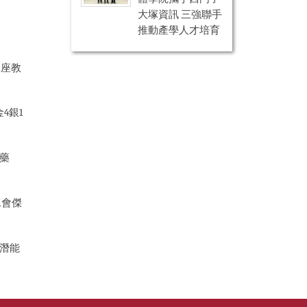
大塚資訊 三強聯手
推動產學人才培育
講座教
4銀1
藥
工會傑
軟潛能