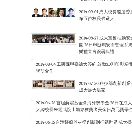
2014-09-01
成大校長遴選委員
布五位校長候選人
2014-08-27
成大宣誓推動安
園 26日舉辦環安衛管理系
樂禮宣言簽署典禮
2014-08-04
工研院與臺綜大
3D列印與精微智慧製造學
2014-07-30
科技部創新創業
成大最大贏家
2014-06-26
首屆蔣震基金會海外獎學金 26日在成大
大總校長朱經武院士頒給獲獎者美金伍萬元獎學
2014-06-16
台灣醫療器材從創新到行銷世界 成大