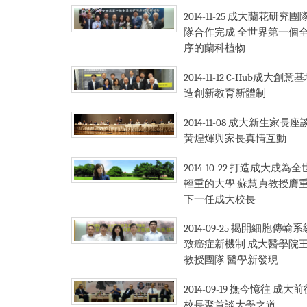
2014-11-25
成大蘭花研究團
隊合作完成 全世界第一個
序的蘭科植物
2014-11-12
C-Hub成大創意基
造創新教育新體制
2014-11-08
成大新生家長座談
黃煌煇與家長真情互動
2014-10-22
打造成大成為全
輕重的大學 蘇慧貞教授膺重
下一任成大校長
2014-09-25
揭開細胞傳輸系
致癌症新機制 成大醫學院
教授團隊 醫學新發現
2014-09-19
撫今憶往 成大前
校長聚首談大學之道