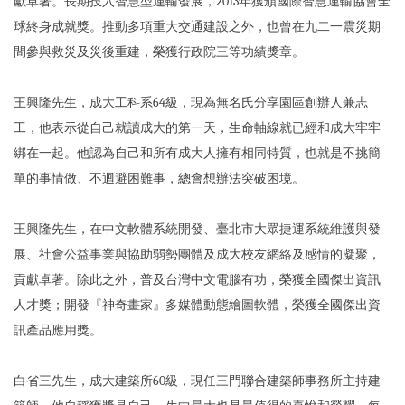
獻卓著。長期投入智慧型運輸發展，2013年獲頒國際智慧運輸協會全
球終身成就獎。推動多項重大交通建設之外，也曾在九二一震災期
間參與救災及災後重建，榮獲行政院三等功績獎章。
王興隆先生，成大工科系64級，現為無名氏分享園區創辦人兼志
工，他表示從自己就讀成大的第一天，生命軸線就已經和成大牢牢
綁在一起。他認為自己和所有成大人擁有相同特質，也就是不挑簡
單的事情做、不迴避困難事，總會想辦法突破困境。
王興隆先生，在中文軟體系統開發、臺北市大眾捷運系統維護與發
展、社會公益事業與協助弱勢團體及成大校友網絡及感情的凝聚，
貢獻卓著。除此之外，普及台灣中文電腦有功，榮獲全國傑出資訊
人才獎；開發『神奇畫家』多媒體動態繪圖軟體，榮獲全國傑出資
訊產品應用獎。
白省三先生，成大建築所60級，現任三門聯合建築師事務所主持建