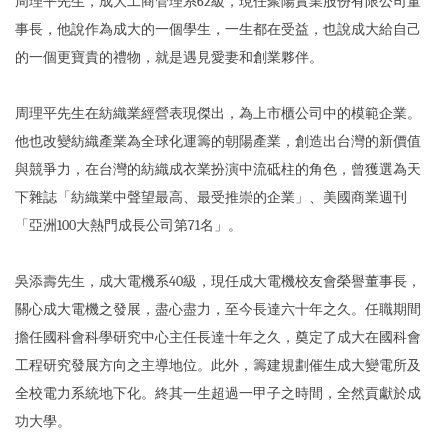
周理平先生，成大工商管理系62級，現任聚陽實業股份有限公司董
事長，他說作為成大的一個學生，一生都在受益，也說成大給自己
的一個更寶貴的禮物，就是遇見愛妻和創業夥伴。
周理平先生在紡織業經營表現傑出，為上市櫃公司中的模範企業。
他也改變紡織產業為全球化運籌的朝陽產業，創造出台灣的新價值
與競爭力，在台灣的紡織成衣業扮演中流砥柱的角色，曾獲選為天
下雜誌「紡織業中聲望最高、最受推崇的企業」、美國商業週刊
「亞洲100大熱門成長公司第71名」。
吳添壽先生，成大電機系40級，現任成大電機校友會榮譽董事長，
關心成大電機之發展，盡心盡力，至今長達六十年之久。任職期間
擔任國科會科學研究中心主任長達十年之久，奠定了成大在國科會
工程研究發展方向之主導地位。此外，籌建規劃催生成大變電所及
全校電力系統地下化。終其一生超過一甲子之時間，全然貢獻於成
功大學。