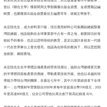
初安民先生在出版業界經營表現傑出，所出版重要著作不勝枚舉，
曾以《聯合文學》獲新聞局文學類圖書出版金鼎獎、金鼎獎雜誌編
輯獎，也榮獲第35屆金鼎獎最佳主編獎等等，堪稱文學推手。
余定陸先生，成大材料系77級，現任應用材料公司集團副總裁暨臺
灣區總裁，他說能夠在全球事業群中占有一席之地，都要歸功於母
校給予的養份，也足以證明母校的教育，是足以讓許多校友一代接
一代在世界舞台上發光發亮。他認為在師長的教誨下，得以思想開
放創新、腳踏實地。
余定陸先生在半導體設備產業經營表現傑出，協助台灣建構更完整
的半導體與面板產業供應鏈，帶動產業技術升級。他也以卓越的領
導能力帶領台灣的團隊，在最近七年中，其中六年業績俱拿下全球
第一；台灣應材年營業額自2010年來每年皆超過台幣700億元，2013
年更高達800億元，佔全公司營收比再次創下新高紀錄達 35%。