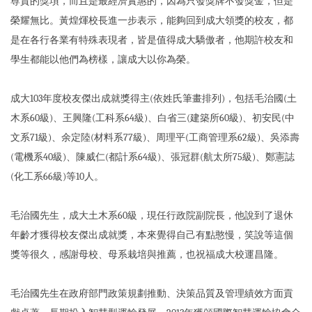
尊貴的獎項，而且是最經濟實惠的，因為只發獎牌不發獎金，但是
榮耀無比。黃煌煇校長進一步表示，能夠回到成大領獎的校友，都
是在各行各業有特殊表現者，皆是值得成大驕傲者，他期許校友和
學生都能以他們為榜樣，讓成大以你為榮。
成大103年度校友傑出成就獎得主(依姓氏筆畫排列)，包括毛治國(土
木系60級)、王興隆(工科系64級)、白省三(建築所60級)、初安民(中
文系71級)、余定陸(材料系77級)、周理平(工商管理系62級)、吳添壽
(電機系40級)、陳威仁(都計系64級)、張冠群(航太所75級)、鄭憲誌
(化工系66級)等10人。
毛治國先生，成大土木系60級，現任行政院副院長，他說到了退休
年齡才獲得校友傑出成就獎，本來覺得自己有點憨慢，笑說等這個
獎等很久，感謝母校、母系栽培與推薦，也祝福成大校運昌隆。
毛治國先生在政府部門政策規劃推動、決策品質及管理績效方面貢