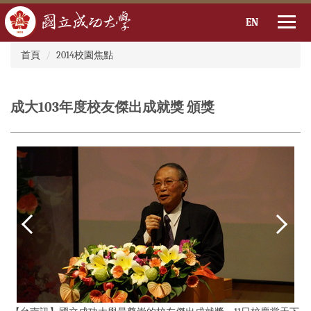
EN
:::
跳
首頁
2014校園焦點
到
主
要
成大103年度校友傑出成就獎 頒獎
內
容
區