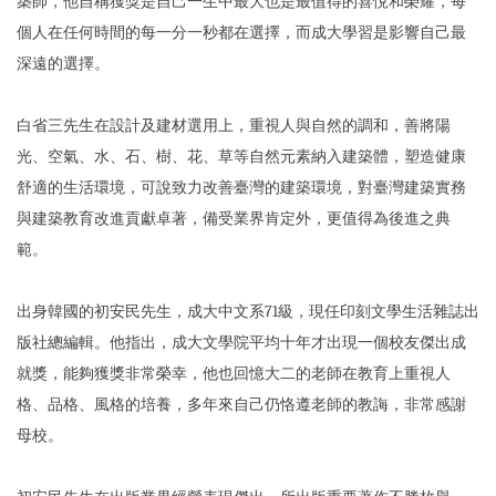
築師，他自稱獲獎是自己一生中最大也是最值得的喜悅和榮耀，每
個人在任何時間的每一分一秒都在選擇，而成大學習是影響自己最
深遠的選擇。
白省三先生在設計及建材選用上，重視人與自然的調和，善將陽
光、空氣、水、石、樹、花、草等自然元素納入建築體，塑造健康
舒適的生活環境，可說致力改善臺灣的建築環境，對臺灣建築實務
與建築教育改進貢獻卓著，備受業界肯定外，更值得為後進之典
範。
出身韓國的初安民先生，成大中文系71級，現任印刻文學生活雜誌出
版社總編輯。他指出，成大文學院平均十年才出現一個校友傑出成
就獎，能夠獲獎非常榮幸，他也回憶大二的老師在教育上重視人
格、品格、風格的培養，多年來自己仍恪遵老師的教誨，非常感謝
母校。