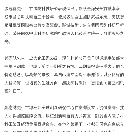
張冠群先生，在國防科技研發表現傑出，維護臺海安全貢獻卓著。
從事國防科技研發三十餘年，發展多型自主國防武器系統，突破衝
壓引擎等國際輸出管制高障礙之關鍵技術，建立我國國防科研里程
碑。榮任國家中山科學研究院行政法人化後首位院長，可謂母校之
光。
鄭憲誌先生，成大化工系66級，現任杜邦公司電子與通訊事業部大
中華區總裁，他說，受獎一則受之有愧、二則覺得責任重大，他也
特別感念引以為榮的母校，為自己建立基礎科學知識，以及良好的
人格特質，也培養的生涯方向，感謝師長教誨，更懷念同窗互相砥
礪的日子。
鄭憲誌先生主導杜邦全球創新研發中心在臺灣設立，提供臺灣科技
人才與國際團隊交流，厚植創新研發實力的舞臺，對於國內電子材
料工業及經濟發展貢獻良多。在他的策動下，杜邦公司也在台成立