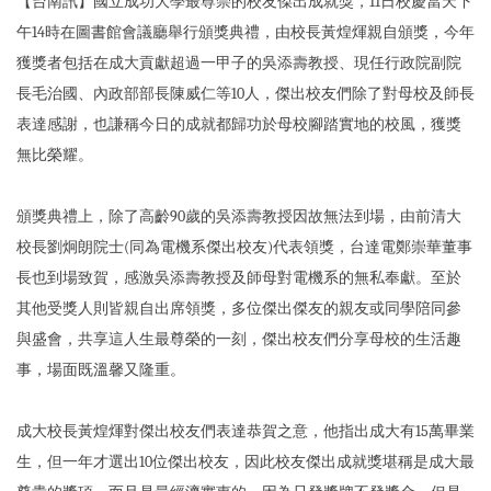
【台南訊】國立成功大學最尊崇的校友傑出成就獎，11日校慶當天下
午14時在圖書館會議廳舉行頒獎典禮，由校長黃煌煇親自頒獎，今年
獲獎者包括在成大貢獻超過一甲子的吳添壽教授、現任行政院副院
長毛治國、內政部部長陳威仁等10人，傑出校友們除了對母校及師長
表達感謝，也謙稱今日的成就都歸功於母校腳踏實地的校風，獲獎
無比榮耀。
頒獎典禮上，除了高齡90歲的吳添壽教授因故無法到場，由前清大
校長劉炯朗院士(同為電機系傑出校友)代表領獎，台達電鄭崇華董事
長也到場致賀，感激吳添壽教授及師母對電機系的無私奉獻。至於
其他受獎人則皆親自出席領獎，多位傑出傑友的親友或同學陪同參
與盛會，共享這人生最尊榮的一刻，傑出校友們分享母校的生活趣
事，場面既溫馨又隆重。
成大校長黃煌煇對傑出校友們表達恭賀之意，他指出成大有15萬畢業
生，但一年才選出10位傑出校友，因此校友傑出成就獎堪稱是成大最