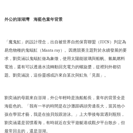
外公的澎湖灣 海藍色童年背景
「魔鬼魟」的設計理念，出自被世界自然保育聯盟（IUCN）判定為
易危物種的鬼蝠魟（Manta ray）。因應競賽主題對於永續發展的要
求，劉奕涵以鬼蝠魟做為象徵，使用太陽能玻璃與船帆、氫氣燃料
電池，還有可以透過水流轉動回充電力的螺旋槳，從裡到外都切
題。劉奕涵說，這份靈感或許來自某次與魟魚「見面」。
劉奕涵的母親來自澎湖，外公年輕時是漁船船長，童年的背景全是
海藍色的。「我有一半的時間是在沙灘跟碼頭旁邊長大，當其他小
孩在學習才藝，我是在撿貝殼跟游泳。」上大學後每當遇到瓶頸，
劉奕涵還是習慣看海，有時就近在安平遊艇港或觀夕平台散步，但
最常回去的，還是澎湖。