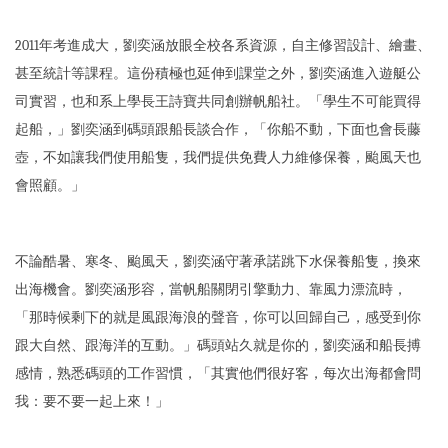
2011年考進成大，劉奕涵放眼全校各系資源，自主修習設計、繪畫、
甚至統計等課程。這份積極也延伸到課堂之外，劉奕涵進入遊艇公
司實習，也和系上學長王詩寶共同創辦帆船社。「學生不可能買得
起船，」劉奕涵到碼頭跟船長談合作，「你船不動，下面也會長藤
壺，不如讓我們使用船隻，我們提供免費人力維修保養，颱風天也
會照顧。」
不論酷暑、寒冬、颱風天，劉奕涵守著承諾跳下水保養船隻，換來
出海機會。劉奕涵形容，當帆船關閉引擎動力、靠風力漂流時，
「那時候剩下的就是風跟海浪的聲音，你可以回歸自己，感受到你
跟大自然、跟海洋的互動。」碼頭站久就是你的，劉奕涵和船長搏
感情，熟悉碼頭的工作習慣，「其實他們很好客，每次出海都會問
我：要不要一起上來！」