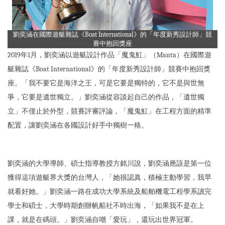
劉奕涵在國際遊艇雜誌《Boat International》的「年度新秀設計師」競
賽中抱回獎座
2019年1月，劉奕涵以遊艇設計作品「魔鬼魟」（Manta）在國際遊
艇雜誌《Boat International》的「年度新秀設計師」競賽中抱回獎
座。「我不要它是海洋之王，可是它要是獨特的，它不是與世無
爭，它要是遺世獨立。」劉奕涵從容談起自己的作品，「遺世獨
立」不僅止於外型，競賽評審評論，「魔鬼魟」在工程方面的精準
配置，讓劉奕涵在各國設計好手中獨樹一格。
劉奕涵的大學導師、碩士指導教授方銘川說，劉奕涵應該是第一位
獲得這項遊艇界大獎的台灣人，「她很認真，積極主動學習，我早
就看好她。」劉奕涵一路在成功大學系統及船舶機電工程學系讀完
學士和碩士，大學時期創辦帆船社不時出海，「如果我不是在上
課，就是在碼頭。」劉奕涵自嘲「愛玩」，還玩出世界冠軍。