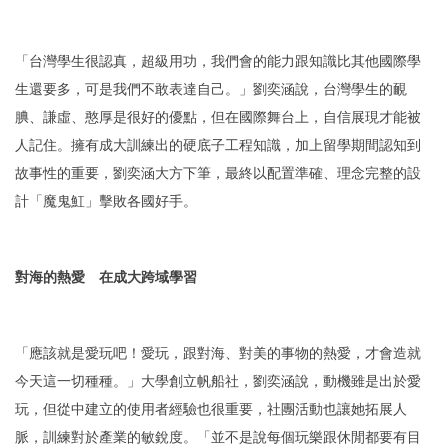
「台灣學生很認真，超級用功，我們會的能力跟知識比其他國際學
生還要多，可是我們不敢表達自己。」劉奕涵說，台灣學生的靦
腆、謙虛、憨厚是很好的優點，但在國際舞台上，自信展現才能被
人記住。擁有成大訓練出的硬底子工程知識，加上留學期間認知到
故事性的重要，劉奕涵大方下筆，最終以配置準確、理念完整的設
計「魔鬼魟」擊敗各國好手。
對海的熱愛 在成大跨域學習
「應該就是愛玩吧！愛玩，跟對海、對美的事物的熱愛，才會造就
今天這一切種種。」大學創立帆船社，劉奕涵說，動機雖是出於愛
玩，但從中建立的使用者經驗也很重要，社團活動也讓她拓展人
脈，訓練對於產業的敏銳度。「並不是說每個玩樂跟休閒都要有目