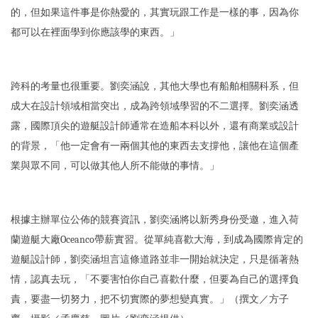
的，但如果這件事是你熱愛的，其實玩跟工作是一樣的事，因為你
都可以在裡面學到你應該學的東西。」
跨科的考量也很重要。劉奕涵說，其他大學也有船舶相關科系，但
成大在設計領域相當突出，成為跨領域學習的不二選擇。劉奕涵透
露，國際頂尖的遊艇設計師通常在造船本科以外，還有商業或設計
的背景，「他一定會有一兩個其他的東西去支撐他，讓他在這個產
業與眾不同，可以做其他人所不能做的事情。」
根據主辦單位公佈的競賽資訊，劉奕涵將以新秀身份受邀，進入荷
蘭遊艇大廠Oceanco帶薪實習。從單純喜歡大海，到成為國際肯定的
遊艇設計師，劉奕涵坦言這條道路並非一開始就決定，只是循著熱
情，認真去玩，「不要害怕你自己喜歡什麼，但要為自己的選擇負
責，要盡一切努力，把不切實際的夢想變真實。」（撰文／方子