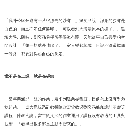
「我外公家旁邊有一片很漂亮的沙灘，」劉奕涵說，澎湖的沙灘是
白色的，而且不帶任何腳印，「可以看到大海最原本的樣子。」選
填大學志願時，劉奕涵希望所學跟海有關、又能從事自己喜愛的空
間設計，「想一想就是造船了。」家人樂觀其成，只說不管選擇哪
一條路，都要對得起自己的決定。
我不是在上課 就是在碼頭
「當年奕涵那一組的作業，幾乎到達業界程度，目前為止沒有學弟
妹超越。」成大系統系副教授陳政宏曾教過劉奕涵船舶設計基礎等
課程，陳政宏說，當年劉奕涵的作業運用了課程沒有教過的工具與
技術，「看得出很多都是主動學習來的。」