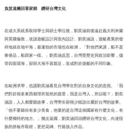
負笈遠颺回看家鄉 鑽研台灣文化
在成大系統系取得學士與碩士學位後，劉奕涵前後遠赴義大利米蘭
與英國倫敦，攻讀遊艇設計與室內設計。劉奕涵說，遊艇產業的發
祥地就在地中海，最蓬勃的市場也在歐洲，「對他們來講，船不是
奢侈品，船跟家一樣。」劉奕涵反思，台灣受歷史與政治影響，儘
管四面環海，卻與大海不甚親近，造成對於遊艇的不同印象。
在歐洲求學，也讓劉奕涵看見台灣學生對於自身文化的忽視。「我
們對於很多東西都理所當然的接受，我是台灣人，所以呢？」劉奕
涵說，人人都愛聽故事，台灣學生卻很少能說出屬於台灣的故事。
「他不要聽你有多少美食，他要的是台灣這個國家有什麼文化，有
什麼獨特的地方。」幾次返國，劉奕涵回頭鑽研台灣文化，向達悟
族的拼板舟取經，更把花磚、竹藝放入作品。