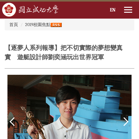
EN
:::
跳
首頁
2019校園焦點
到
主
要
【逐夢人系列報導】把不切實際的夢想變真
內
容
實 遊艇設計師劉奕涵玩出世界冠軍
區