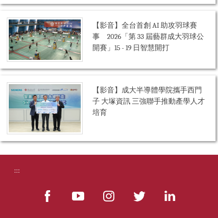
【影音】全台首創 AI 助攻羽球賽
事 2026「第 33 屆藝群成大羽球公
開賽」15 - 19 日智慧開打
【影音】成大半導體學院攜手西門
子 大塚資訊 三強聯手推動產學人才
培育
:::