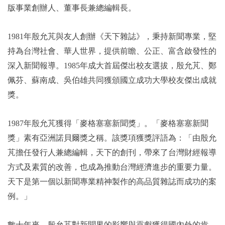
版事業創辦人、董事長兼總編輯長。
1981
年殷允芃與友人創辦《天下雜誌》，秉持新聞專業，堅
持為台灣社會、華人世界，提供前瞻、公正、富含啟發性的
深入新聞報導。1985年成大首屆傑出校友選拔，殷允芃、鄭
佩芬、蘇南成、吳伯雄共同獲頒國立成功大學校友傑出成就
獎。
1987
年殷允芃獲得「麥格塞塞新聞獎」。「麥格塞塞新聞
獎」素有亞洲諾貝爾獎之稱。該獎項獲獎評語為：「由殷允
芃擔任發行人兼總編輯，天下的創刊，帶來了台灣財經報導
方式及素質的改善，也成為推動台灣經濟進步的重要力量。
天下是第一個以新聞專業精神製作的高品質雜誌而成功的案
例。」
數十年來，殷允芃對新聞界的影響與貢獻獲得國內外的肯