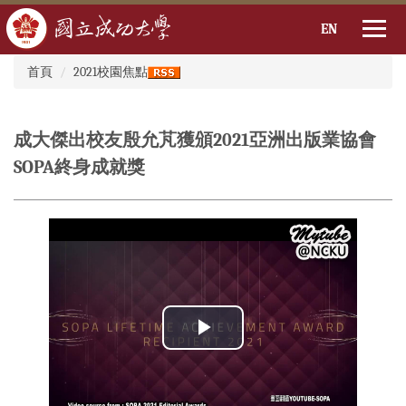
EN
:::
跳
首頁
2021校園焦點
到
主
要
成大傑出校友殷允芃獲頒2021亞洲出版業協會
內
容
SOPA終身成就獎
區