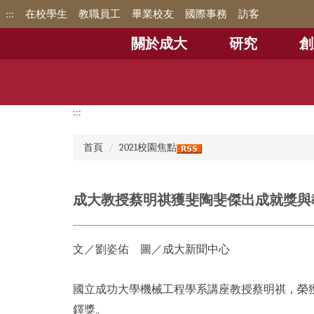
跳
:::
在校學生
教職員工
畢業校友
國際事務
訪客
到
主
關於成大
研究
創
要
內
容
區
:::
首頁
2021校園焦點
成大教授蔡明祺獲斐陶斐傑出成就獎與
文／劉姿佑 圖／成大新聞中心
國立成功大學機械工程學系講座教授蔡明祺，榮獲
鐸獎。