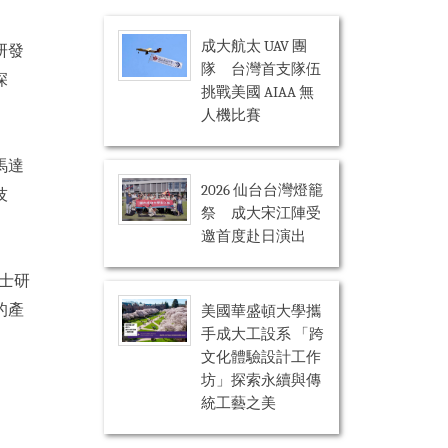
成大航太 UAV 團
研發
隊 台灣首支隊伍
深
挑戰美國 AIAA 無
人機比賽
馬達
2026 仙台台灣燈籠
技
祭 成大宋江陣受
邀首度赴日演出
碩士研
的產
美國華盛頓大學攜
手成大工設系 「跨
文化體驗設計工作
坊」探索永續與傳
統工藝之美