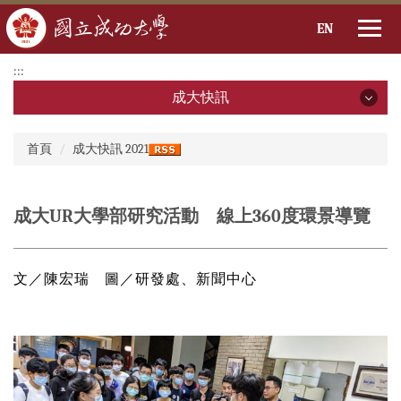
EN
跳
:::
到
成大快訊
主
要
成大快訊
:::
內
首頁
成大快訊 2021
容
2026年
區
2025年
成大UR大學部研究活動 線上360度環景導覽
2024年
文／陳宏瑞 圖／研發處、新聞中心
2023年
2022年
2021年
2020年