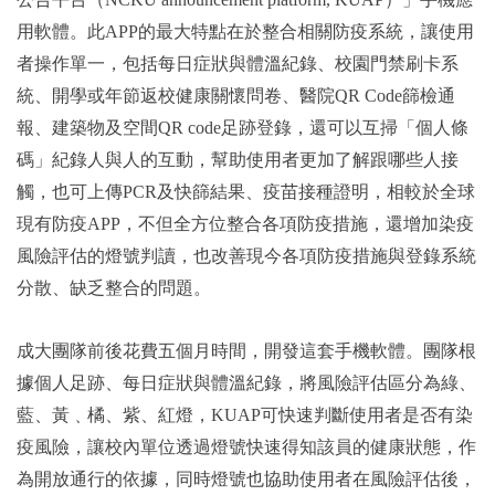
用軟體。此APP的最大特點在於整合相關防疫系統，讓使用
者操作單一，包括每日症狀與體溫紀錄、校園門禁刷卡系
統、開學或年節返校健康關懷問卷、醫院QR Code篩檢通
報、建築物及空間QR code足跡登錄，還可以互掃「個人條
碼」紀錄人與人的互動，幫助使用者更加了解跟哪些人接
觸，也可上傳PCR及快篩結果、疫苗接種證明，相較於全球
現有防疫APP，不但全方位整合各項防疫措施，還增加染疫
風險評估的燈號判讀，也改善現今各項防疫措施與登錄系統
分散、缺乏整合的問題。
成大團隊前後花費五個月時間，開發這套手機軟體。團隊根
據個人足跡、每日症狀與體溫紀錄，將風險評估區分為綠、
藍、黃﹑橘、紫、紅燈，KUAP可快速判斷使用者是否有染
疫風險，讓校內單位透過燈號快速得知該員的健康狀態，作
為開放通行的依據，同時燈號也協助使用者在風險評估後，