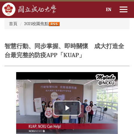
EN
:::
跳
首頁
2021校園焦點
到
主
要
智慧行動、同步掌握、即時關懷 成大打造全
內
容
台最完整的防疫APP「KUAP」
區