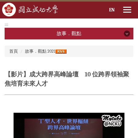
EN
跳
:::
到
故事．觀點
主
要
故事．觀點
:::
內
首頁
故事．觀點 2021
容
2026年
區
2025年
【影片】成大跨界高峰論壇 10 位跨界領袖聚
焦培育未來人才
2024年
2023年
2022年
2021年
2020年