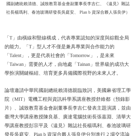
國副總統賴清德
、
誠致教育基金會副董事長李吉仁
、
《遠見》雜誌
社長楊瑪利
、
春池玻璃研發長吳庭安
、
Plan b 資深合夥人張良伊）
「T」由橫線和豎線構成，代表專業認知的深度與綜觀全局
的能力。「T」型人才不僅是兼具專業與合作能力的
「Talent」，更是代表社會的「Tomorrow」，是未來
「Taiwan」需要的人才，由地處「Tainan」世界級的成功大
學扮演關鍵樞紐、培育更多具備國際視野的未來人才。
論壇邀請中華民國副總統賴清德親臨致詞，美國麻省理工學
院（MIT）電機工程與資訊科學系講座教授舒維都（預錄影
片）、誠致教育基金會副董事長李吉仁發表主題演講，並由
臺灣大學講座教授陳良基、廣達電腦技術長張嘉淵、清華大
學講座教授彭宗平及《遠見》雜誌社長楊瑪利、春池玻璃研
發長吳庭安、Plan b 資深合夥人張良伊分別進行 2 場交流論