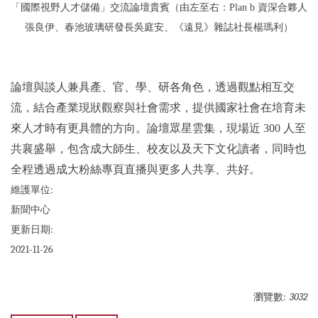
「國際視野人才儲備」交流論壇貴賓（由左至右：Plan b 資深合夥人
張良伊、春池玻璃研發長吳庭安、《遠見》雜誌社長楊瑪利）
論壇與談人兼具產、官、學、研各角色，透過觀點相互交
流，結合產業現狀觀察與社會需求，提供國家社會在培育未
來人才時有更具體的方向。論壇眾星雲集，現場近 300 人至
共襄盛舉，包含成大師生、校友以及天下文化讀者，同時也
全程透過成大粉絲專頁直播與更多人共享、共好。
維護單位:
新聞中心
更新日期:
2021-11-26
瀏覽數:
3032