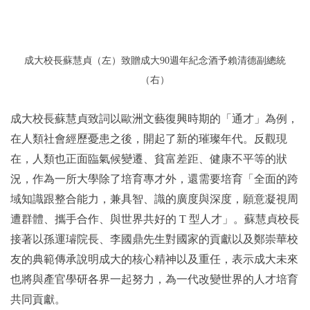
成大校長蘇慧貞（左）致贈成大90週年紀念酒予賴清德副總統
（右）
成大校長蘇慧貞致詞以歐洲文藝復興時期的「通才」為例，
在人類社會經歷憂患之後，開起了新的璀璨年代。反觀現
在，人類也正面臨氣候變遷、貧富差距、健康不平等的狀
況，作為一所大學除了培育專才外，還需要培育「全面的跨
域知識跟整合能力，兼具智、識的廣度與深度，願意凝視周
遭群體、攜手合作、與世界共好的 T 型人才」。蘇慧貞校長
接著以孫運璿院長、李國鼎先生對國家的貢獻以及鄭崇華校
友的典範傳承說明成大的核心精神以及重任，表示成大未來
也將與產官學研各界一起努力，為一代改變世界的人才培育
共同貢獻。