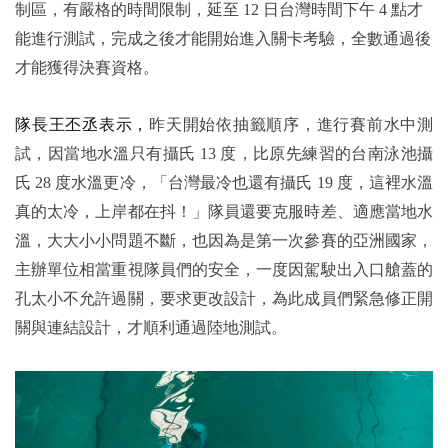
制區，有嚴格的時間限制，延至 12 日台灣時間下午 4 點才
能進行測試，完成之後才能開始進入關卡考驗，全數通過後
才能獲得決賽資格。
隊長王丕丞表示，
昨天開始依抽籤順序，進行賽前水中測
試，因當地水溫只有攝氏 13 度，比原先練習的台南泳池攝
氏 28 度水溫更冷，「台灣最冷也還有攝氏 19 度，這裡水溫
真的太冷，上岸都在抖！」隊員還要克服時差、適應當地水
溫，大大小小問題不斷，也因為是第一次參賽的亞洲國家，
主辦單位相當重視隊員們的安全，一度因駕駛出入口艙蓋的
孔太小不允許過關，要求更改設計，為此成員們緊急修正開
關與連結設計，才順利通過陸地測試。