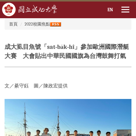
EN
:::
跳
首頁
2022校園焦點
到
主
要
成大虱目魚號「sat-ba̍k-hî」參加歐洲國際潛艇
內
容
大賽 大會貼出中華民國國旗為台灣鼓舞打氣
區
文／綦守鈺 圖／陳政宏提供