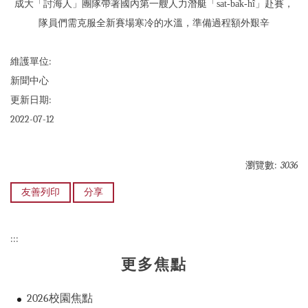
成大「討海人」團隊帶著國內第一艘人力潛艇「sat-ba̍k-hî」赴賽，
隊員們需克服全新賽場寒冷的水溫，準備過程額外艱辛
維護單位:
新聞中心
更新日期:
2022-07-12
瀏覽數:
3036
友善列印
分享
:::
更多焦點
2026校園焦點