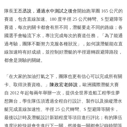
隊長
王丕丞說，通過水中測試之後
會開始跑單圈 165 公尺的
賽道，包含直線加速、180 度半徑 25 公尺轉彎、S 型避障等
賽道，每次的關卡都會有所不同，潛艇要走不同的路線；各
國選手會輪流下水，專注完成每次的賽道任務，「為了能通
過考驗，團隊不斷努力克服各種狀況」，如何讓潛艇能在直
線加速時有好成績，並控制好潛艇的半徑迴轉跟避障路段，
都會是測驗的關鍵。
「在大家的加油打氣之下，團隊也更有信心可以完成所有關
卡、取得決賽資格。」
陳政宏老師說，
歐洲國際潛艇大賽
自 2012 年起每兩年舉辦一次，提供全世界造船工程學生夢
想舞台，學生隊伍須透過全程自行設計、製作以及操縱潛水
艇完成直線加速性、半徑 25 公尺轉彎、S 型避障等關卡，
最後以計時及潛艇設計新穎程度等項目進行評比；有的隊伍
進度比較快就會先進行下一關，然後每一關都會記錄時間等