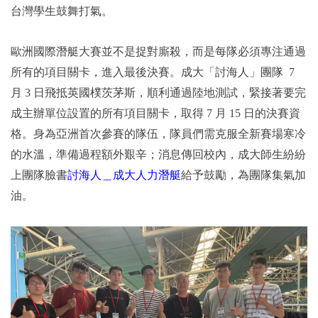
台灣學生鼓舞打氣。
歐洲國際潛艇大賽並不是捉對廝殺，而是每隊必須專注通過
所有的項目關卡，進入最後決賽。成大「討海人」團隊 7
月 3 日飛抵英國樸茨茅斯，順利通過陸地測試，緊接著要完
成主辦單位設置的所有項目關卡，取得 7 月 15 日的決賽資
格。身為亞洲首次參賽的隊伍，隊員們需克服全新賽場寒冷
的水溫，準備過程額外艱辛；消息傳回校內，成大師生紛紛
上團隊臉書
討海人＿成大人力潛艇
給予鼓勵，為團隊集氣加
油。