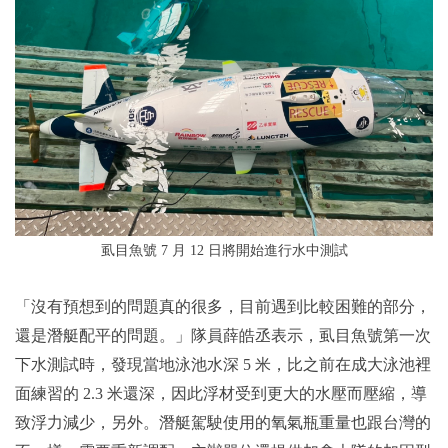
虱目魚號 7 月 12 日將開始進行水中測試
「沒有預想到的問題真的很多，目前遇到比較困難的部分，
還是潛艇配平的問題。」隊員薛皓丞表示，虱目魚號第一次
下水測試時，發現當地泳池水深 5 米，比之前在成大泳池裡
面練習的 2.3 米還深，因此浮材受到更大的水壓而壓縮，導
致浮力減少，另外。潛艇駕駛使用的氧氣瓶重量也跟台灣的