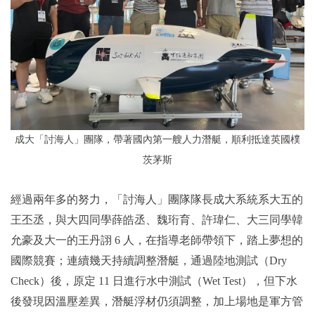
成大「討海人」團隊，帶著國內第一艘人力潛艇，順利抵達英國樸
茨茅斯
經過兩年多的努力，「討海人」團隊隊長成大系統系大五的
王丕丞，與大四同學薛皓丞、魏珩育、許瑋仁、大三同學韓
允豪及大一的王丹詡 6 人，在指導老師帶領下，踏上夢想的
國際競賽；連續幾天持續調整潛艇，通過陸地測試（Dry
Check）後，原定 11 日進行水中測試（Wet Test），但下水
後發現因溫壓差異，潛艇浮材仍須調整，加上場地是軍方管