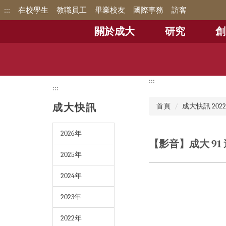
跳
:::
在校學生
教職員工
畢業校友
國際事務
訪客
到
主
關於成大
研究
創
要
內
容
區
:::
:::
成大快訊
首頁
成大快訊 202
2026年
【影音】成大 9
2025年
2024年
2023年
2022年