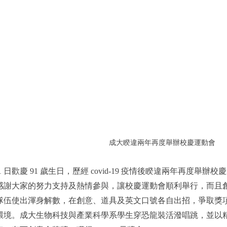
成大
睽違兩年再度舉辦校慶運動會
 11 日歡慶 91 歲生日，歷經 covid-19 疫情後睽違兩年再
感謝大家的努力支持及熱情參與，讓校慶運動會順利舉行，而且
隊伍使出渾身解數，在創意、道具及英文口號各自出招，爭取獎
環境。成大生物科技與產業科學系學生穿恐龍裝活潑唱跳，並以