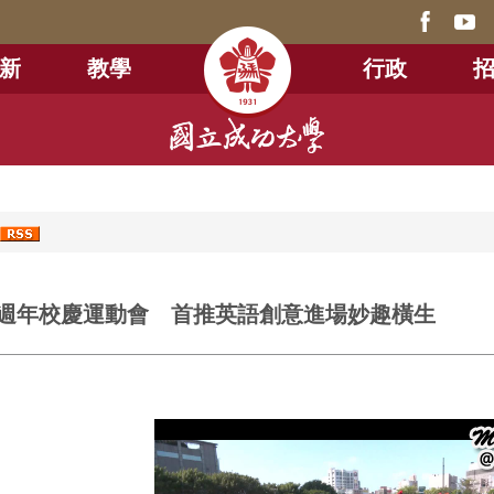
新
教學
行政
2
1 週年校慶運動會 首推英語創意進場妙趣橫生