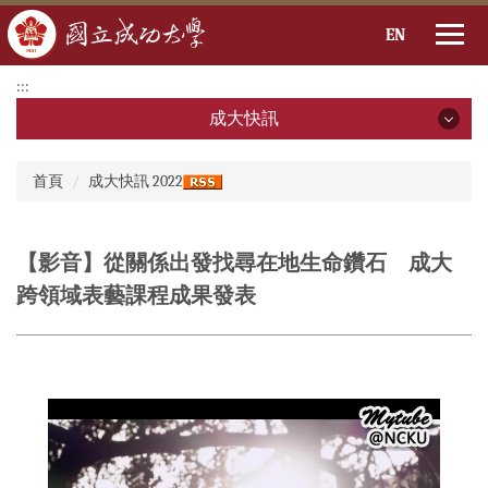
EN
跳
:::
到
成大快訊
主
要
成大快訊
:::
內
首頁
成大快訊 2022
容
2026年
區
2025年
【影音】從關係出發找尋在地生命鑽石 成大
跨領域表藝課程成果發表
2024年
2023年
2022年
2021年
2020年