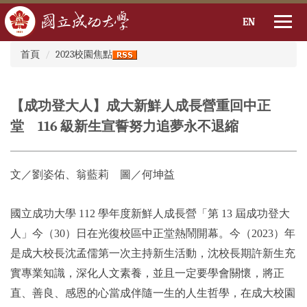
EN
:::
跳
首頁
2023校園焦點
到
主
要
【成功登大人】成大新鮮人成長營重回中正
內
容
堂 116 級新生宣誓努力追夢永不退縮
區
文／劉姿佑、翁藍莉 圖／何坤益
國立成功大學 112 學年度新鮮人成長營「第 13 屆成功登大
人」今（30）日在光復校區中正堂熱鬧開幕。今（2023）年
是成大校長沈孟儒第一次主持新生活動，沈校長期許新生充
實專業知識，深化人文素養，並且一定要學會關懷，將正
直、善良、感恩的心當成伴隨一生的人生哲學，在成大校園