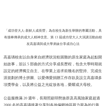
「成功登大人-新鮮人成長營」為在校生為新生舉辦的專屬活動，具
有接棒傳承的成大人精神含意。第 13 屆成功登大人大演講活動由校
友高嘉璘與成大學弟妹分享成功心法
高嘉璘校友以自身來自經濟狀況較困難的原生家庭為起點開
始故事，並以 5 部曲的方式分享成長歷程，包含大學時期就
設定的經濟獨立自主、在學業上追求前幾名的堅持、完成生
涯規劃的博士拼圖、以愛傳愛捐贈工作存款及設立高嘉璘多
項獎學金，以及將公益之光綻放各地，榮耀成大母校。
公益服務滿 20 週年，長期照顧弱勢族群及高風險家庭超過
2000 名的高嘉璘接著分享到各地偏鄉地區親力親為的行善