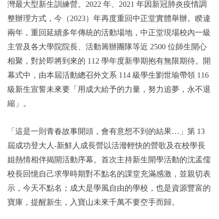
灣最大型新生訓練營。2022 年、2021 年因新冠肺炎疫情調
整辦理方式，今（2023）年再度重回中正堂實體舉辦。睽違
兩年，重回延續多年傳統的活動場地，中正堂現場校內一級
主管及各大學院院長、活動籌辦團隊等近 2500 位師生開心
相聚，對於即將到來的 112 學年度新學期抱有無限期待。開
幕式中，由本屆活動總召外文系 114 級學生劉世瑜帶領 116
級新生宣誓未來要「用成大給予的力量，努力追夢，永不退
縮」。
「這是一則青春故事開頭，會有意想不到的結果…」第 13
屆成功登大人-新鮮人成長營以活潑輕快的營歌及在校學長
姐熱情相伴揭開活動序幕。首次主持新生開學活動的沈孟儒
校長回憶自己求學時期對不點名的課堂充滿感激，並親切表
示，今天不點名；成大是學風自由的學校，也是資源豐富的
寶庫，提醒新生，入寶山未來千萬不要空手而歸。