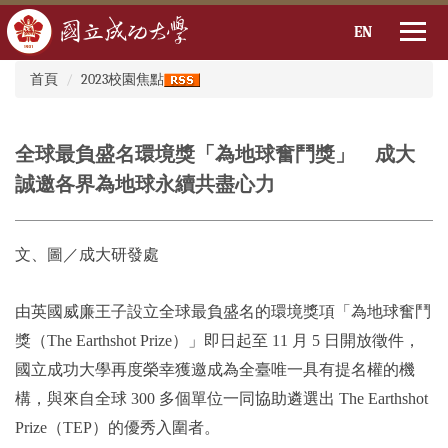
EN
:::
跳
首頁
2023校園焦點
到
主
要
全球最負盛名環境獎「為地球奮鬥獎」 成大
內
容
誠邀各界為地球永續共盡心力
區
文、圖／成大研發處
由英國威廉王子設立全球最負盛名的環境獎項「為地球奮鬥
獎（The Earthshot Prize）」即日起至 11 月 5 日開放徵件，
國立成功大學再度榮幸獲邀成為全臺唯一具有提名權的機
構，與來自全球 300 多個單位一同協助遴選出 The Earthshot
Prize（TEP）的優秀入圍者。