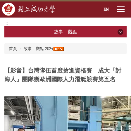
EN
跳
:::
到
故事．觀點
主
要
故事．觀點
:::
內
首頁
故事．觀點 2024
容
2026年
區
2025年
【影音】台灣隊伍首度搶進資格賽 成大「討
海人」團隊獲歐洲國際人力潛艇競賽第五名
2024年
2023年
2022年
2021年
2020年