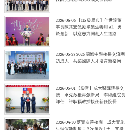
2019年
2026-06-06
【115 級畢典】佳世達董
事長陳其宏勉勵畢業生善用 AI、勇
於創新 以意志力開創人生道路
2026-05-27
2026 國際中學校長交流團
訪成大 共築國際人才培育新格局
2026-05-01
【影音】成大醫院院長交
接 承先啟後再創新局 李經維院長
卸任 許耿福教授接任新任院長
2026-04-30
落實友善校園 成大實施
生理假新制每月 2 次每次 1 天 支持