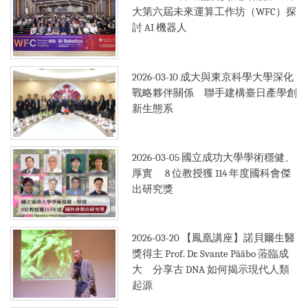
大第六屆未來運算工作坊（WFC）探
討 AI 機器人
2026-03-10
成大與東京科學大學深化
戰略夥伴關係 聯手建構臺日產學創
新生態系
2026-03-05
國立成功大學學術穩健、
厚實 8 位教授獲 114 年度國科會傑
出研究獎
2026-03-20
【鳳凰講座】諾貝爾生醫
獎得主 Prof. Dr. Svante Pääbo 蒞臨成
大 分享古 DNA 如何揭示現代人類
起源