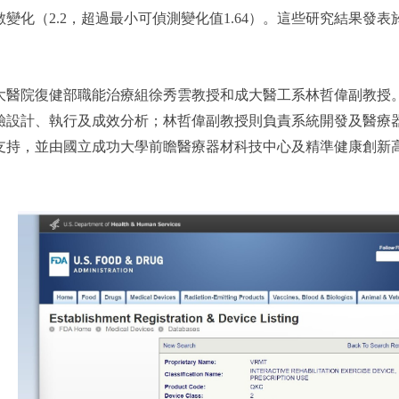
2.2，超過最小可偵測變化值1.64）。這些研究結果發表於國際知名期刊《Ne
大醫院復健部職能治療組徐秀雲教授和成大醫工系林哲偉副教授
驗設計、執行及成效分析；林哲偉副教授則負責系統開發及醫療
支持，並由國立成功大學前瞻醫療器材科技中心及精準健康創新高