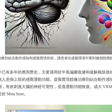
治療則結合動作感知和虛擬實境技術，讓患者在虛擬環境中看到健側肢體
中已有多年的應用歷史，主要適用於中風偏癱復健和緩解截肢後
病人患側上肢的感覺運動功能。虛擬實境鏡像治療則結合動作感
有效刺激大腦的神經可塑性，促進運動功能恢復。成大 VRMT 軟體支援
eta Store。