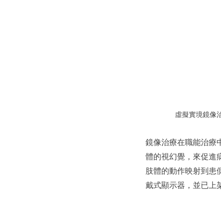
虛擬實境鏡像
鏡像治療在職能治療
體的視幻覺，來促進
肢體的動作映射到患側，
戴式顯示器，並已上架於 M