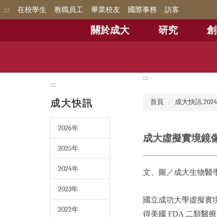
跳
:::
在校學生
教職員工
畢業校友
國際事務
訪客
到
主
關於成大
研究
創
要
內
容
區
:::
:::
成大快訊
首頁
成大快訊 202
2026年
成大虛擬實境鏡像
2025年
2024年
文、圖／成大生物醫
2023年
國立成功大學虛擬實境鏡像
2022年
得美國 FDA 二類醫療器材認