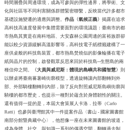
時間層疊與周邊環境，成為可參與的彈性邊界，將學術、文
化與社區等不同利害關係群體緊密聯繫，反映當代許多都市
基礎設施變遷的適應與調整。
作品
〈
氣候正義
〉
揭露在追求
高科技高速度發展中集體需要面對的環境議題：臺南市的都
市熱島其實是在南科地區、大安森林公園周邊的富裕族群卻
能以較少資源緩解高溫影響等，高科技電子紙標籤建構了一
座供桌般的科技島裝置，都市熱島焚燒似的影像輪播在電子
紙與晶片的控制，啟發觀眾反思來回於科技島─生態島的兩
種信仰之間。
〈
大員與威尼斯：體現的島嶼共和國智慧
〉
則
以辦桌將臺南蕃薯崎街廓模型，透過旋轉讓內部翻轉到外
部、外部騎樓翻轉到內部，除了反向對照威尼斯島嶼街廓與
騎樓的都市歷史，也提示一種對於蘊含於身體韌性的關注。
還有值得一提的是，本屆大會策展人卡洛．拉蒂（Carlo
Ratti）也參與臺灣館其中一件提案作品〈書山 - 國家圖書館
南部分館暨典藏中心〉，他想像一座在未來圖書館的坡道，
成為身體、社交、與知識一系列的偶遇空間，翻轉過去制