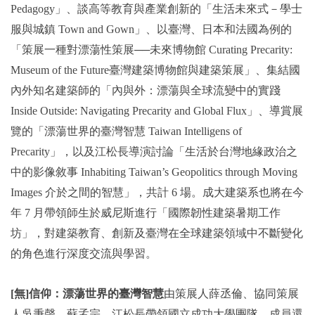
Pedagogy」、談高等教育與產業創新的「生活未來式－學士
服與城鎮 Town and Gown」、以臺灣、日本和法國為例的
「策展一種對漂蕩性策展──未來博物館 Curating Precarity:
Museum of the Future臺灣建築博物館與建築策展」、集結國
內外知名建築師的「內與外：漂蕩與全球流變中的實踐
Inside Outside: Navigating Precarity and Global Flux」、導賞展
覽的「漂蕩世界的臺灣智慧 Taiwan Intelligens of
Precarity」，以及江松長導演討論「生活於台灣地緣政治之
中的影像敘事 Inhabiting Taiwan’s Geopolitics through Moving
Images 介於之間的智慧」，共計 6 場。成大建築系也將在今
年 7 月帶領師生於威尼斯進行「國際韌性建築暑期工作
坊」，對建築教育、創新及臺灣在全球建築領域中不斷變化
的角色進行深度交流與學習。
[無]信仰：漂蕩世界的臺灣智慧
由策展人薛丞倫、協同策展
人吳秉聲、蘇孟宗、江松長帶領國立成功大學團隊。成員還