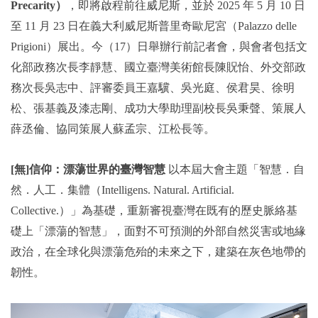
Precarity）
，即將啟程前往威尼斯，並於 2025 年 5 月 10 日
至 11 月 23 日在義大利威尼斯普里奇歐尼宮（Palazzo delle
Prigioni）展出。今（17）日舉辦行前記者會，與會者包括文
化部政務次長李靜慧、國立臺灣美術館長陳貺怡、外交部政
務次長吳志中、評審委員王嘉驥、吳光庭、侯君昊、徐明
松、張基義及漆志剛、成功大學助理副校長吳秉聲、策展人
薛丞倫、協同策展人蘇孟宗、江松長等。
[無]信仰：漂蕩世界的臺灣智慧
以本屆大會主題「智慧．自
然．人工．集體（Intelligens. Natural. Artificial.
Collective.）」為基礎，重新審視臺灣在既有的歷史脈絡基
礎上「漂蕩的智慧」，面對不可預測的外部自然災害或地緣
政治，在全球化與漂蕩危殆的未來之下，建築在灰色地帶的
韌性。