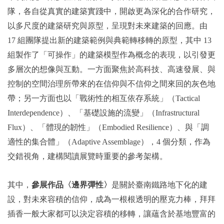
隊，各自從真實的建築實踐中，開啟更為深化的合作研究，
以多尺度的建築研究與原型，呈現對未來建築的回應。由
17 組團隊提出新的建築範例與典範轉移轉的原型，其中 13
組製作了「可操作」的建築模型作為概念的表現，以引發更
多層次的想像與互動。一方面聚焦於高科技、高速發展、與
控制的空間治理所帶來的在信仰與不信仰之間來回的灰色地
帶；另一方面也以「戰術性的相互依存系統」（Tactical
Interdependence）、「基礎設施的流變」（Infrastructural
Flux）、「體現的韌性」（Embodied Resilience）、與「調
適性的集合體」（Adaptive Assemblage），4 個分類，作為
交錯視角，建構閱讀展覽時重要的參考架構。
其中，
參展作品
〈
邊界彈性
〉
是關於臺南鐵路地下化的建
設，對未來容積的信仰，成為一根根透明的壓克力棒，拜拜
插香一般大家都可以決定容積的移轉，讓蘊含於基地豐富的