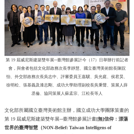
2019年
第 19 屆威尼斯建築雙年展─臺灣館參展計
今（17）日舉辦行前記者
會，與會者包括文化部政務次長李靜慧、國立臺灣美術館長陳貺
怡、外交部政務次長吳志中、評審委員王嘉驥、吳光庭、侯君昊、
徐明松、張基義及漆志剛、成功大學助理副校長吳秉聲、策展人薛
丞倫、協同策展人蘇孟宗、江松長等人
文化部所屬國立臺灣美術館主辦，國立成功大學團隊策畫的
第 19 屆威尼斯建築雙年展─臺灣館參展計畫
[無]信仰
：漂蕩
世界的臺灣智慧
（NON-Belief: Taiwan Intelligens of