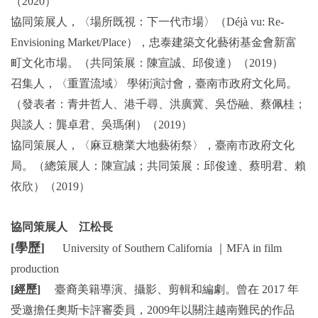
（2020）
協同策展人，〈場所既視：下一代市場〉（Déjà vu: Re-
Envisioning Market/Place），忠泰建築文化藝術基金會新富
町文化市場。（共同策展：陳宣誠、邱俊達）（2019）
召集人，〈重置流域〉 學術演討會，臺南市政府文化局。
（發表者：青井哲人、港千尋、洪廣冀、吳岱融、蔡佩桂；
與談人：龔卓君、吳瑪俐）（2019）
協同策展人，〈麻豆糖業大地藝術祭〉，臺南市政府文化
局。（總策展人：陳宣誠；共同策展：邱俊達、蔡明君、賴
依欣）（2019）
協同策展人 江松長
[學歷]
University of Southern California ｜MFA in film
production
[經歷]
臺裔美籍導演、攝影、剪輯和編劇。曾在 2017 年
受邀擔任奧斯卡評審委員，2009年以關注越南難民的作品