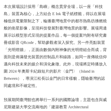
本次展場設計採用「島嶼」概念貫穿全場，以一座「科技
島」裝置為核心，上方結合 E Ink 電子紙標籤，得以在展場
極低供電量限制之下，輪播臺灣地景中的都市熱島彷彿燃燒
般的衛星影像，呈現科技發展對臺灣地景的影響。展場周邊
展示以模型形式呈現的提案作品，每一個提案均附有研究書
冊或影音 QRcode，幫助參觀者深入探究。另一件亮點裝置
「光明燈牆」，正面由數個內附神像的光明燈組合而成，背
面則是佈滿發光裝置的控制晶片和線路，如同一座傳統信仰
邁向科技未來的媒介和演化象徵。此外，現場將定時播放入
圍 2024 年奧斯卡紀錄短片的影片〈金門〉（Island in
Between），導演江松長以金門的日常樣貌，隱喻臺灣的認
同處境和不確定性。
預展期間臺灣館也將舉行一系列的國際論壇，主題包含與威
尼斯建築大學交流兩地的「建築教育 Architectural