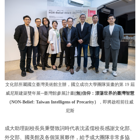
文化部所屬國立臺灣美術館主辦，國立成功大學團隊策畫的第 19 屆
威尼斯建築雙年展─臺灣館參展計畫
[無]信仰
：漂蕩世界的臺灣智慧
（NON-Belief: Taiwan Intelligens of Precarity）
，即將啟程前往威
尼斯
成大助理副校長吳秉聲致詞時代表沈孟儒校長感謝文化部、
外交部、國美館及各個策展夥伴，給予成大團隊非常多協