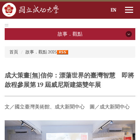
EN
跳
:::
到
故事．觀點
主
要
故事．觀點
:::
內
首頁
故事．觀點 2025
容
2026年
區
2025年
成大策畫[無]信仰：漂蕩世界的臺灣智慧 即將
啟程參展第 19 屆威尼斯建築雙年展
2024年
2023年
文／國立臺灣美術館、成大新聞中心 圖／成大新聞中心
2022年
2021年
2020年