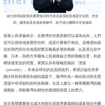
成大助理副校長吳秉聲致詞時代表沈孟儒校長感謝文化部、外交
部、國美館及各個策展夥伴，給予成大團隊非常多協助
策展人薛丞倫表示，在臺灣任何東西都可以成為信仰，人們
也可以很快地改變所信仰、或是什麼都不相信。這種感知源
自於我們居住在地震頻繁且颱風多發的島嶼，以及其位於中
國、日本，與西方帝國海上貿易路線之間的戰略位置，和政
權快速更迭的現實。展覽以具有積極意義的「漂蕩
（precarity）」作為全球化的反思與批判，希望討論在世界
關注科技與環境永續的議題下，臺灣作為一個在政治和生態
漂蕩中尋求韌性的科技島嶼，在其上建立一種專屬臺灣的建
築觀點，突顯臺灣在韌性的實踐與智慧上的潛力。
本次展覽匯聚多位成大的師生與業界建築師組成多個合作團