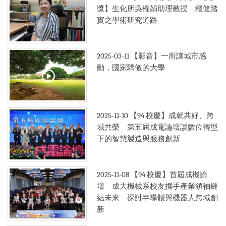
獎】生化所吳權娟助理教授 穩健踏
實之學術研究道路
2025-03-11
【影音】一所讓城市感
動，國家驕傲的大學
2025-11-10
【94 校慶】成就共好、跨
域共榮 第五屆成電論壇談數位轉型
下的智慧製造與服務創新
2025-11-08
【94 校慶】首屆成機論
壇 成大機械系校友攜手產業領袖鏈
結未來 探討半導體與機器人跨域創
新