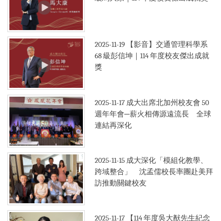
2025-11-19
【影音】交通管理科學系
68 級彭信坤｜114 年度校友傑出成就
獎
2025-11-17
成大出席北加州校友會 50
週年年會─薪火相傳源遠流長 全球
連結再深化
2025-11-15
成大深化「模組化教學、
跨域整合」 沈孟儒校長率團赴美拜
訪推動關鍵校友
2025-11-17
【114 年度吳大猷先生紀念