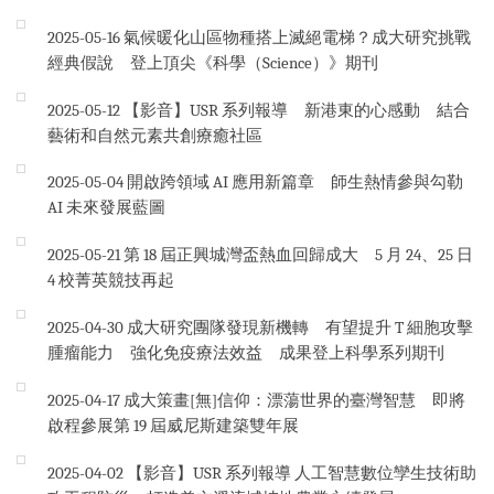
2025-05-16
氣候暖化山區物種搭上滅絕電梯？成大研究挑戰
經典假說 登上頂尖《科學（Science）》期刊
2025-05-12
【影音】USR 系列報導 新港東的心感動 結合
藝術和自然元素共創療癒社區
2025-05-04
開啟跨領域 AI 應用新篇章 師生熱情參與勾勒
AI 未來發展藍圖
2025-05-21
第 18 屆正興城灣盃熱血回歸成大 5 月 24、25 日
4 校菁英競技再起
2025-04-30
成大研究團隊發現新機轉 有望提升 T 細胞攻擊
腫瘤能力 強化免疫療法效益 成果登上科學系列期刊
2025-04-17
成大策畫[無]信仰：漂蕩世界的臺灣智慧 即將
啟程參展第 19 屆威尼斯建築雙年展
2025-04-02
【影音】USR 系列報導 人工智慧數位孿生技術助