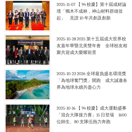
2025-11-07
【 94 校慶】第十屆成材論
壇「獨木不成林，神山材料群雄並
起」 見證 10 年共創及創新
2025-10-28
2025 第十五屆成大世界校
友嘉年華暨北美雙年會 全球校友相
聚共迎成大榮耀前景
2025-10-23
2026 全球最負盛名環境獎
「為地球奮鬥獎」開跑 成大誠邀各
界為地球永續共盡心力
2025-10-16
【 94 校慶】成大運動盛事
「混合大隊接力賽」15 日登場 1600
位師生、80 支隊伍熱力奔跑