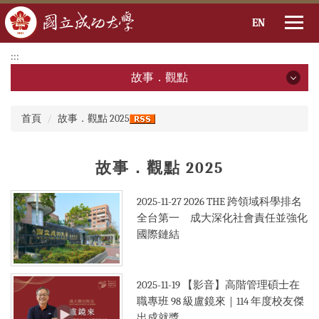
EN
跳
:::
到
故事．觀點
主
要
故事．觀點
:::
內
首頁
故事．觀點 2025
容
2026年
區
故事．觀點 2025
2025年
2024年
2025-11-27
2026 THE 跨領域科學排名
全台第一 成大深化社會責任並強化
2023年
國際鏈結
2022年
2025-11-19
【影音】高階管理碩士在
2021年
職專班 98 級盧鏡來｜114 年度校友傑
2020年
出成就獎