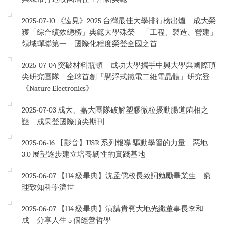
2025-07-10
《遠見》2025 台灣最佳大學排行榜出爐 成大榮
獲「綜合績效總榜」典範大學殊榮 「工程、製造、營建」
領域蟬聯第一 國際化程度榮登全國之首
2025-07-04
突破材料瓶頸 成功大學攜手中興大學與國際頂
尖研究團隊 全球首創「懸浮式鐵電二維電晶體」研究登
《Nature Electronics》
2025-07-03
成大、嘉大團隊破解塑膠微粒擾動腸道菌相之
謎 成果登國際頂尖期刊
2025-06-16
【影音】USR 系列報導 驅動學習的力量 惡地
3.0 展望逐步建立培養韌性的實踐基地
2025-06-07
【114 級畢典】沈孟儒校長致詞勉勵畢業生 窮
理致知科學濟世
2025-06-07
【114 級畢典】演講貴賓大地光纖董事長李和
成 分享人生 5 個經營哲學