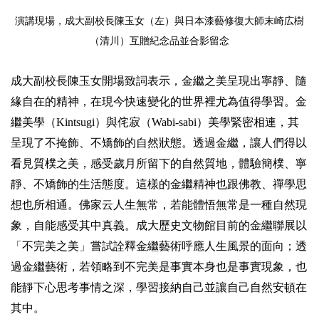
演講現場，成大副校長陳玉女（左）與
日本漆藝修復大師末崎広樹
（清川）互贈紀念品並合影留念
成大副校長陳玉女開場致詞表示，金繼之美呈現出寧靜、隨
緣自在的精神，在現今快速變化的世界裡尤為值得學習。金
繼美學（Kintsugi）與侘寂（Wabi-sabi）美學緊密相連，其
呈現了不掩飾、不矯飾的自然狀態。透過金繼，讓人們得以
看見質樸之美，感受歲月所留下的自然質地，體驗簡樸、寧
靜、不矯飾的生活態度。這樣的金繼精神也跟佛教、禪學思
想也所相通。佛家云人生無常，若能體悟無常是一種自然現
象，自能感受其中真義。成大歷史文物館目前的金繼聯展以
「不完美之美」嘗試詮釋金繼藝術呼應人生風景的面向；透
過金繼藝術，若領略到不完美是事實本身也是事實現象，也
能靜下心思考事情之深，學習接納自己並讓自己自然安頓在
其中。