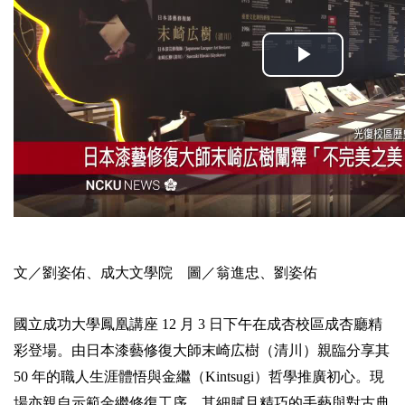
2019年
文／劉姿佑、成大文學院 圖／翁進忠、劉姿佑
國立成功大學鳳凰講座 12 月 3 日下午在成杏校區成杏廳精
彩登場。由日本漆藝修復大師末崎広樹（清川）親臨分享其
50 年的職人生涯體悟與金繼（Kintsugi）哲學推廣初心。現
場亦親自示範金繼修復工序，其細膩且精巧的手藝與對古典