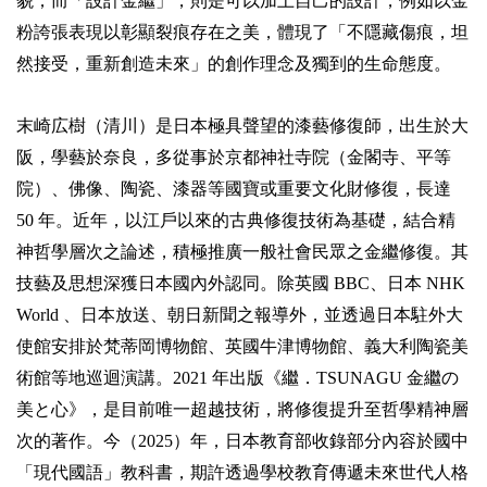
貌；而「設計金繼」，則是可以加上自己的設計，例如以金
粉誇張表現以彰顯裂痕存在之美，體現了「不隱藏傷痕，坦
然接受，重新創造未來」的創作理念及獨到的生命態度。
末崎広樹（清川）是日本極具聲望的漆藝修復師，出生於大
阪，學藝於奈良，多從事於京都神社寺院（金閣寺、平等
院）、佛像、陶瓷、漆器等國寶或重要文化財修復，長達
50 年。近年，以江戶以來的古典修復技術為基礎，結合精
神哲學層次之論述，積極推廣一般社會民眾之金繼修復。其
技藝及思想深獲日本國內外認同。除英國 BBC、日本 NHK
World 、日本放送、朝日新聞之報導外，並透過日本駐外大
使館安排於梵蒂岡博物館、英國牛津博物館、義大利陶瓷美
術館等地巡迴演講。2021 年出版《繼．TSUNAGU 金繼の
美と心》，是目前唯一超越技術，將修復提升至哲學精神層
次的著作。今（2025）年，日本教育部收錄部分內容於國中
「現代國語」教科書，期許透過學校教育傳遞未來世代人格