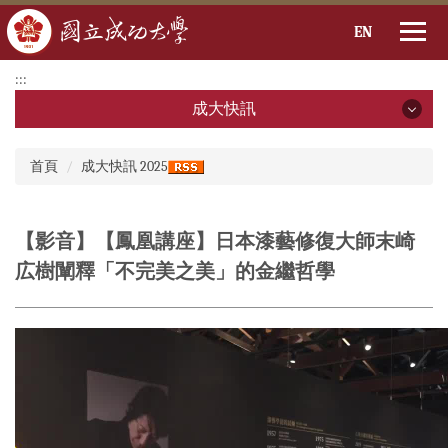
EN
跳
:::
到
成大快訊
主
要
成大快訊
:::
內
首頁
成大快訊 2025
容
2026年
區
2025年
【影音】【鳳凰講座】日本漆藝修復大師末崎
広樹闡釋「不完美之美」的金繼哲學
2024年
2023年
2022年
2021年
2020年