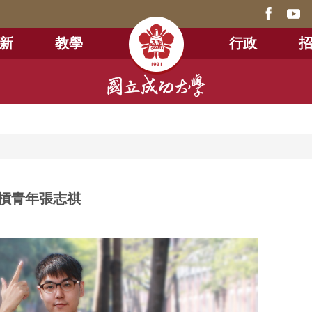
新
教學
行政
槓青年張志祺