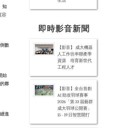
生活
、知
寬容
即時影音新聞
。倒數
【影音】 成大機器
人工作坊串聯產學
資源 培育新世代
工程人才
開始
多的夥
【影音】全台首創
AI 助攻羽球賽事
2026「第 33 屆藝群
成大羽球公開賽」
持續進
15 - 19 日智慧開打