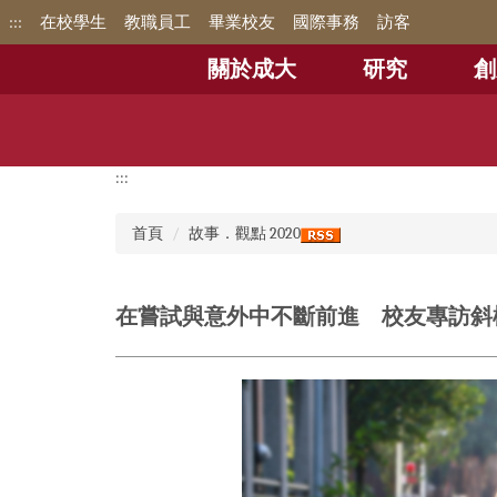
跳
:::
在校學生
教職員工
畢業校友
國際事務
訪客
到
主
關於成大
研究
創
要
內
容
區
:::
首頁
故事．觀點 2020
在嘗試與意外中不斷前進 校友專訪斜