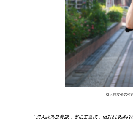
成大校友張志祺
「別人認為是賽缺，害怕去嘗試，但對我來講我