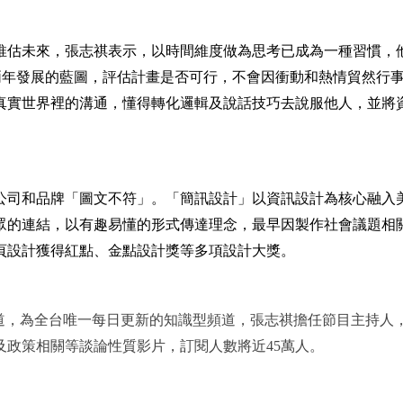
推估未來，張志祺表示，以時間維度做為思考已成為一種習慣，
未來兩年發展的藍圖，評估計畫是否可行，不會因衝動和熱情貿然行
真實世界裡的溝通，懂得轉化邏輯及說話技巧去說服他人，並將
。
」公司和品牌「圖文不符」。「簡訊設計」以資訊設計為核心融入
眾的連結，以有趣易懂的形式傳達理念，最早因製作社會議題相
頁設計獲得紅點、金點設計獎等多項設計大獎。
道，為全台唯一每日更新的知識型頻道，張志祺擔任節目主持人
及政策相關等談論性質影片，訂閱人數將近45萬人。