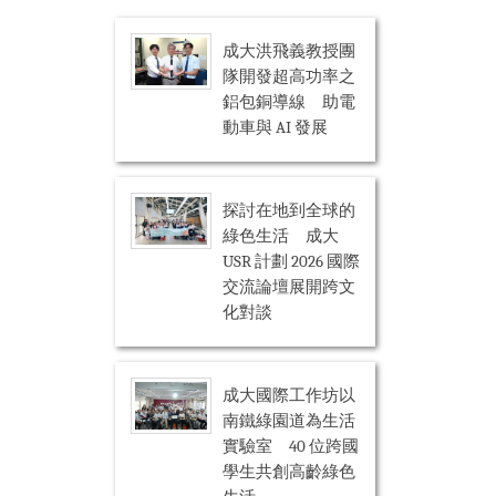
成大洪飛義教授團
隊開發超高功率之
鋁包銅導線 助電
動車與 AI 發展
探討在地到全球的
綠色生活 成大
USR 計劃 2026 國際
交流論壇展開跨文
化對談
成大國際工作坊以
南鐵綠園道為生活
實驗室 40 位跨國
學生共創高齡綠色