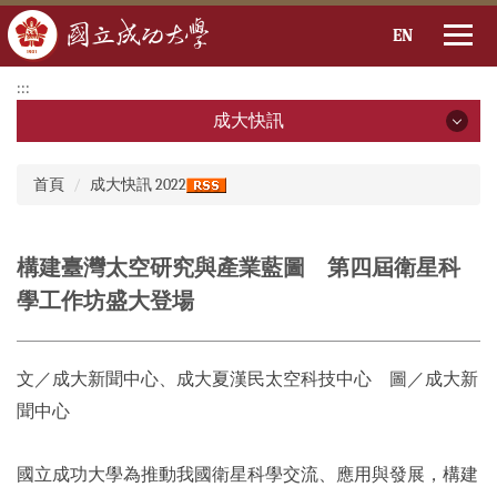
EN
跳
:::
到
成大快訊
主
要
成大快訊
:::
內
首頁
成大快訊 2022
容
2026年
區
2025年
構建臺灣太空研究與產業藍圖 第四屆衛星科
學工作坊盛大登場
2024年
2023年
文／成大新聞中心、成大夏漢民太空科技中心 圖／成大新
2022年
聞中心
2021年
國立成功大學為推動我國衛星科學交流、應用與發展，構建
2020年