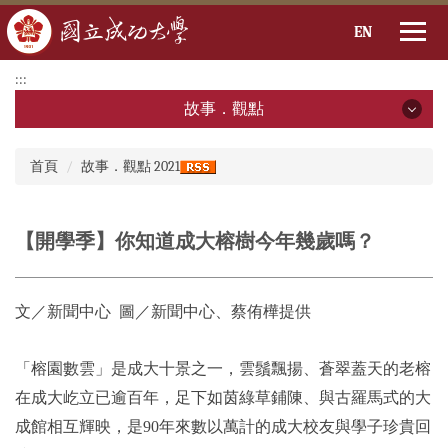
EN
跳
:::
到
故事．觀點
主
要
故事．觀點
:::
內
首頁
故事．觀點 2021
容
2026年
區
2025年
【開學季】你知道成大榕樹今年幾歲嗎？
2024年
文／新聞中心 圖／新聞中心、蔡侑樺提供
2023年
2022年
「榕園數雲」是成大十景之一，雲鬚飄揚、蒼翠蓋天的老榕
在成大屹立已逾百年，足下如茵綠草鋪陳、與古羅馬式的大
2021年
成館相互輝映，是90年來數以萬計的成大校友與學子珍貴回
2020年