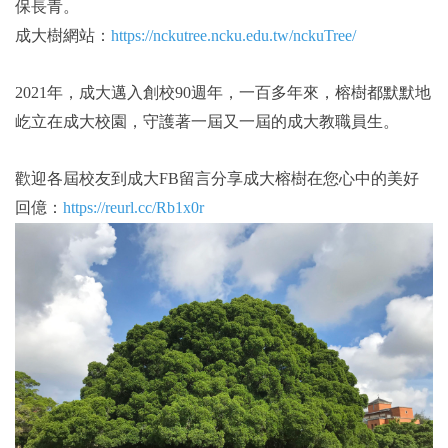
保長青。
成大樹網站：
https://nckutree.ncku.edu.tw/nckuTree/
2021年，成大邁入創校90週年，一百多年來，榕樹都默默地
屹立在成大校園，守護著一屆又一屆的成大教職員生。
歡迎各屆校友到成大FB留言分享成大榕樹在您心中的美好
回億：
https://reurl.cc/Rb1x0r