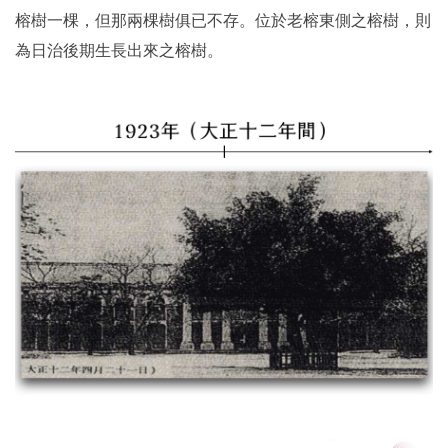
榕樹一棵，但那兩棵樹俱已不存。位於老榕東側之榕樹，則
為日治後期生長出來之榕樹。