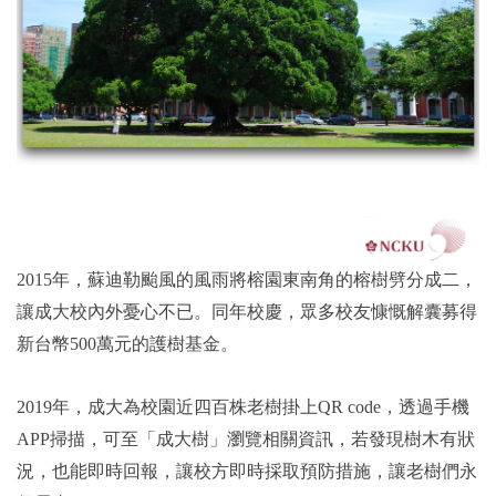
2015年，蘇迪勒颱風的風雨將榕園東南角的榕樹劈分成二，
讓成大校內外憂心不已。同年校慶，眾多校友慷慨解囊募得
新台幣500萬元的護樹基金。
2019年，成大為校園近四百株老樹掛上QR code，透過手機
APP掃描，可至「成大樹」瀏覽相關資訊，若發現樹木有狀
況，也能即時回報，讓校方即時採取預防措施，讓老樹們永