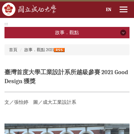
EN
跳
:::
到
故事．觀點
主
要
故事．觀點
:::
內
首頁
故事．觀點 2021
容
2026年
區
2025年
臺灣首度大學工業設計系所越級參賽 2021 Good
Design 獲獎
2024年
2023年
文／張怡婷 圖／成大工業設計系
2022年
2021年
2020年