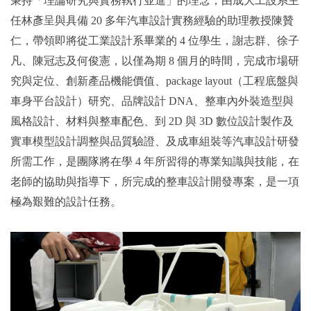
秉持「理論研究與實務執行並進」的理念，由成大工設系主
任林彥呈與具備 20 多年汽車設計實務經驗的助理教授陳贊
仁，帶領即將從工業設計系畢業的 4 位學生，謝志群、徐子
凡、陳冠志及何俊憲，以僅為期 8 個月的時間，完成市場研
究與定位、創新產品機能價值、package layout（工程底盤與
車身平台設計）研究、品牌設計 DNA、整車內外裝造型與
風格設計、材料與整車配色、到 2D 與 3D 數位設計製作及
實車模型設計調整與品質驗證、及成車組裝等汽車設計研發
所需工作，是團隊將在學 4 年所習得的專業知識與技能，在
老師的協助與指導下，所完成的整車設計開發專案，是一項
極為艱難的設計任務。