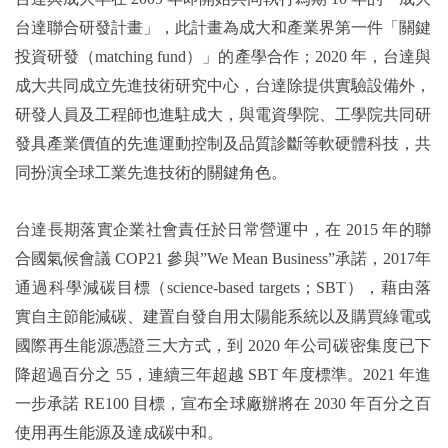
台達聯合研發計畫」，此計畫為成大和產業界第一件「關鍵
投資研發（matching fund）」的產學合作；2020 年，台達與
成大共同成立先進技術研究中心，台達除提供實驗設備外，
研發人員及工程師也進駐成大，與電資學院、工學院共同研
發具產業價值的先進運動控制及品質診斷等軟硬體科技，共
同扮演全球工業先進技術的關鍵角色。
台達長期落實企業社會責任於日常營運中，在 2015 年的聯
合國氣候會議 COP21 參與”We Mean Business”承諾，2017年
通過科學減碳目標（science-based targets；SBT），藉由落
實自主節能減碳、建置自發自用太陽能系統以及購買綠電或
國際再生能源憑證三大方式，到 2020 年公司碳密集度已下
降超過百分之 55，連續三年超越 SBT 年度標準。2021 年進
一步承諾 RE100 目標，宣布全球廠辦將在 2030 年百分之百
使用再生能源及達成碳中和。