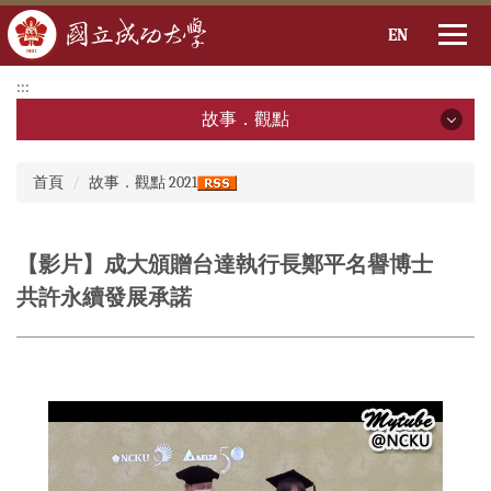
EN
跳
:::
到
故事．觀點
主
要
故事．觀點
:::
內
首頁
故事．觀點 2021
容
2026年
區
2025年
【影片】成大頒贈台達執行長鄭平名譽博士
共許永續發展承諾
2024年
2023年
2022年
2021年
2020年