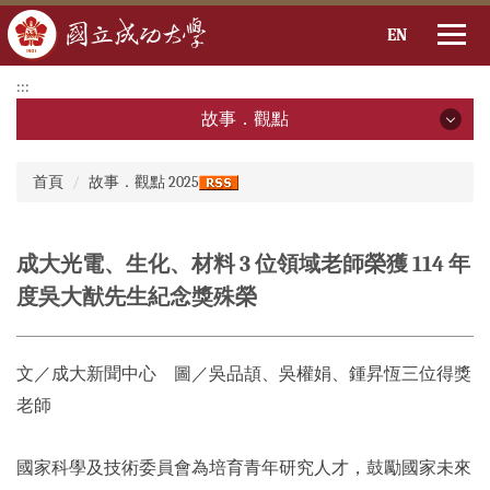
EN
跳
:::
到
故事．觀點
主
要
故事．觀點
:::
內
首頁
故事．觀點 2025
容
2026年
區
2025年
成大光電、生化、材料 3 位領域老師榮獲 114 年
度吳大猷先生紀念獎殊榮
2024年
2023年
文／成大新聞中心 圖／
吳品頡、
吳權娟、
鍾昇恆三位
得獎
2022年
老師
2021年
國家科學及技術委員會為培育青年研究人才，鼓勵國家未來
2020年