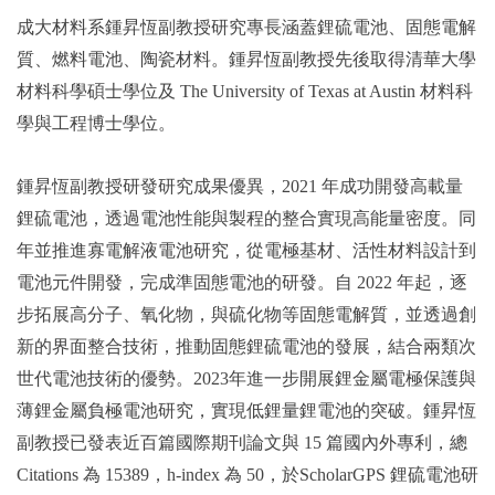
成大材料系鍾昇恆副教授研究專長涵蓋鋰硫電池、固態電解
質、燃料電池、陶瓷材料。鍾昇恆副教授先後取得清華大學
材料科學碩士學位及 The University of Texas at Austin 材料科
學與工程博士學位。
鍾昇恆副教授研發研究成果優異，2021 年成功開發高載量
鋰硫電池，透過電池性能與製程的整合實現高能量密度。同
年並推進寡電解液電池研究，從電極基材、活性材料設計到
電池元件開發，完成準固態電池的研發。自 2022 年起，逐
步拓展高分子、氧化物，與硫化物等固態電解質，並透過創
新的界面整合技術，推動固態鋰硫電池的發展，結合兩類次
世代電池技術的優勢。2023年進一步開展鋰金屬電極保護與
薄鋰金屬負極電池研究，實現低鋰量鋰電池的突破。鍾昇恆
副教授已發表近百篇國際期刊論文與 15 篇國內外專利，總
Citations 為 15389，h-index 為 50，於ScholarGPS 鋰硫電池研