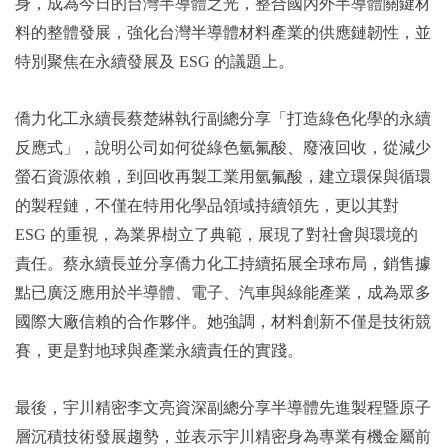
身，成為今日的台灣半導體之光，整合國內外半導體關鍵材
料的整體發展，強化台灣半導體材料產業的供應鏈韌性，並
特別聚焦在永續發展及 ESG 的議題上。
僑力化工永續長蔡楚綝執行副總分享「打造綠色化學的永續
反應式」，說明公司如何從綠色氫氟酸、廢液回收，從減少
螢石資源依賴，到回收再製工業用氫氟酸，建立環保與循環
的製程鏈，不僅在特用化學品領域持續領先，更以其對
ESG 的重視，為業界樹立了典範，展現了對社會與環境的
責任。蔡永續長並分享僑力化工持續拓展全球布局，銷售據
點已廣泛應用於半導體、電子、汽車與綠能產業，成為眾多
國際大廠信賴的合作夥伴。她強調，材料創新不僅是技術競
賽，更是對地球與產業永續責任的實踐。
最後，宇川精密李文亮資深副總分享半導體先進製程暨原子
層沉積技術發展趨勢，並表示宇川精密身為專業有機金屬前