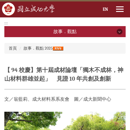
EN
跳
:::
到
故事．觀點
主
要
故事．觀點
:::
內
首頁
故事．觀點 2025
容
2026年
區
2025年
【 94 校慶】第十屆成材論壇「獨木不成林，神
山材料群雄並起」 見證 10 年共創及創新
2024年
2023年
文／翁藍莉、成大材料系系友會 圖／成大新聞中心
2022年
2021年
2020年