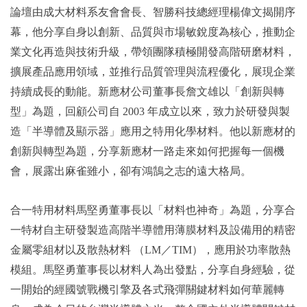
論壇由成大材料系友會會長、智勝科技總經理楊偉文揭開序
幕，他分享自身以創新、品質與市場敏銳度為核心，推動企
業文化再造與技術升級，帶領團隊積極開發高階研磨材料，
擴展產品應用領域，並推行品質管理與流程優化，展現企業
持續成長的動能。新應材公司董事長詹文雄以「創新與轉
型」為題，回顧公司自 2003 年成立以來，致力於研發與製
造「半導體及顯示器」應用之特用化學材料。他以新應材的
創新與轉型為題，分享新應材一路走來如何把握每一個機
會，展露出麻雀雖小，卻有鴻鵠之志的遠大格局。
合一特用材料馬堅勇董事長以「材料也神奇」為題，分享合
一特材自主研發製造高階半導體用薄膜材料及設備用的精密
金屬零組材以及散熱材料 （LM／TIM），應用於功率散熱
模組。馬堅勇董事長以材料人為出發點，分享自身經驗，從
一開始的經國號戰機引擎及各式飛彈關鍵材料如何華麗轉