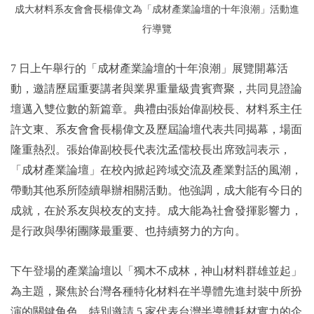
成大材料系友會會長楊偉文為「成材產業論壇的十年浪潮」活動進
行導覽
7 日上午舉行的「成材產業論壇的十年浪潮」展覽開幕活
動，邀請歷屆重要講者與業界重量級貴賓齊聚，共同見證論
壇邁入雙位數的新篇章。典禮由張始偉副校長、材料系主任
許文東、系友會會長楊偉文及歷屆論壇代表共同揭幕，場面
隆重熱烈。張始偉副校長代表沈孟儒校長出席致詞表示，
「成材產業論壇」在校內掀起跨域交流及產業對話的風潮，
帶動其他系所陸續舉辦相關活動。他強調，成大能有今日的
成就，在於系友與校友的支持。成大能為社會發揮影響力，
是行政與學術團隊最重要、也持續努力的方向。
下午登場的產業論壇以「獨木不成林，神山材料群雄並起」
為主題，聚焦於台灣各種特化材料在半導體先進封裝中所扮
演的關鍵角色，特別邀請 5 家代表台灣半導體耗材實力的企