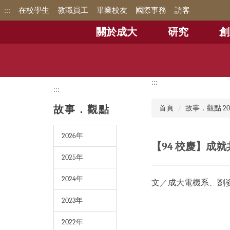
跳
:::
在校學生
教職員工
畢業校友
國際事務
訪客
到
主
關於成大
研究
創
要
內
容
區
:::
:::
故事．觀點
首頁
故事．觀點 20
2026年
【94 校慶】
2025年
2024年
文／成大電機系、劉
2023年
2022年