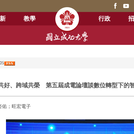
新
教學
行政
25
成就共好、跨域共榮 第五屆成電論壇談數位轉型下的
姿佑；旺宏電子