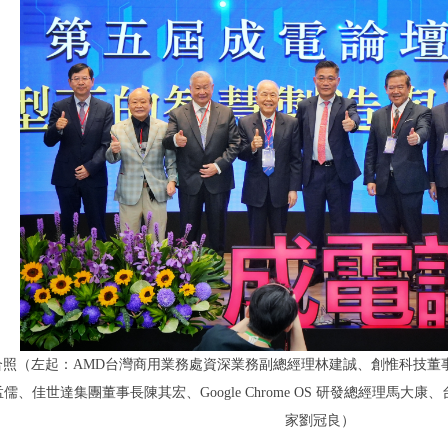
合照（左起：AMD台灣商用業務處資深業務副總經理林建誠、創惟科技董
、佳世達集團董事長陳其宏、Google Chrome OS 研發總經理馬大康
家劉冠良）