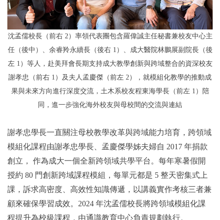
沈孟儒校長（前右 2）率領代表團包含羅偉誠主任秘書兼校友中心主
任（後中）、余睿羚永續長（後右 1）、成大醫院林鵬展副院長（後
左 1）等人，赴美拜會長期支持成大教學創新與跨域整合的資深校友
謝孝忠（前右 1）及夫人孟慶傑（前左 2），就模組化教學的推動成
果與未來方向進行深度交流，土木系校友程東海學長（前左 1）陪
同，進一步強化海外校友與母校間的交流與連結
謝孝忠學長一直關注母校教學改革與跨域能力培育，跨領域
模組化課程由謝孝忠學長、孟慶傑學姊夫婦自 2017 年捐款
創立， 作為成大一個全新跨領域共學平台。每年寒暑假開
授約 80 門創新跨域課程模組，每單元都是 5 整天密集式上
課，訴求高密度、高效性知識傳遞，以講義實作考核三者兼
顧來確保學習成效。2024 年沈孟儒校長將跨領域模組化課
程提升為校級課程，由通識教育中心負責規劃執行。