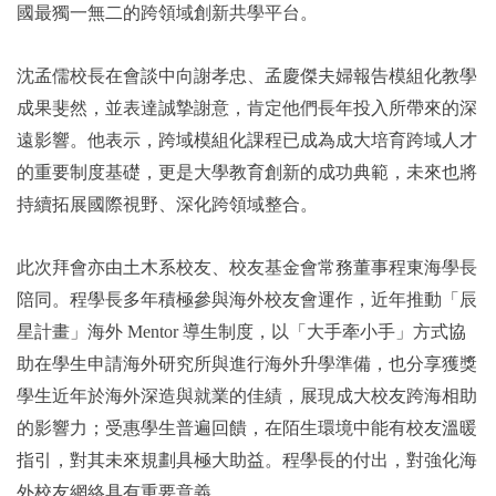
國最獨一無二的跨領域創新共學平台。
沈孟儒校長在會談中向謝孝忠、孟慶傑夫婦報告模組化教學
成果斐然，並表達誠摯謝意，肯定他們長年投入所帶來的深
遠影響。他表示，跨域模組化課程已成為成大培育跨域人才
的重要制度基礎，更是大學教育創新的成功典範，未來也將
持續拓展國際視野、深化跨領域整合。
此次拜會亦由土木系校友、校友基金會常務董事程東海學長
陪同。程學長多年積極參與海外校友會運作，近年推動「辰
星計畫」海外 Mentor 導生制度，以「大手牽小手」方式協
助在學生申請海外研究所與進行海外升學準備，也分享獲獎
學生近年於海外深造與就業的佳績，展現成大校友跨海相助
的影響力；受惠學生普遍回饋，在陌生環境中能有校友溫暖
指引，對其未來規劃具極大助益。程學長的付出，對強化海
外校友網絡具有重要意義。