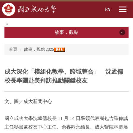
EN
跳
:::
到
故事．觀點
主
要
故事．觀點
:::
內
首頁
故事．觀點 2025
容
2026年
區
2025年
成大深化「模組化教學、跨域整合」 沈孟儒
校長率團赴美拜訪推動關鍵校友
2024年
2023年
文、圖／成大新聞中心
2022年
國立成功大學沈孟儒校長 11 月 14 日率領代表團包含羅偉誠
2021年
主任秘書兼校友中心主任、余睿羚永續長、成大醫院林鵬展
2020年