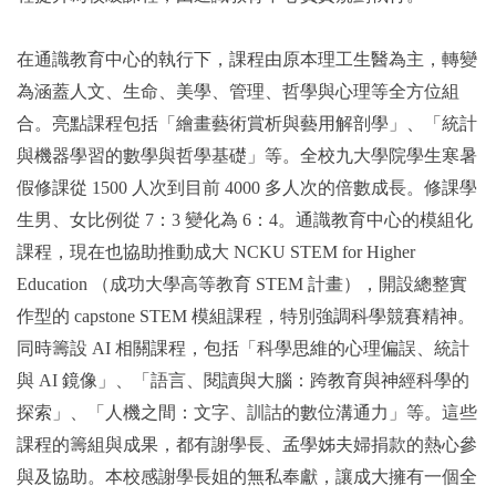
在通識教育中心的執行下，課程由原本理工生醫為主，轉變
為涵蓋人文、生命、美學、管理、哲學與心理等全方位組
合。亮點課程包括「繪畫藝術賞析與藝用解剖學」、「統計
與機器學習的數學與哲學基礎」等。全校九大學院學生寒暑
假修課從 1500 人次到目前 4000 多人次的倍數成長。修課學
生男、女比例從 7：3 變化為 6：4。通識教育中心的模組化
課程，現在也協助推動成大 NCKU STEM for Higher
Education （成功大學高等教育 STEM 計畫），開設總整實
作型的 capstone STEM 模組課程，特別強調科學競賽精神。
同時籌設 AI 相關課程，包括「科學思維的心理偏誤、統計
與 AI 鏡像」、「語言、閱讀與大腦：跨教育與神經科學的
探索」、「人機之間：文字、訓詁的數位溝通力」等。這些
課程的籌組與成果，都有謝學長、孟學姊夫婦捐款的熱心參
與及協助。本校感謝學長姐的無私奉獻，讓成大擁有一個全