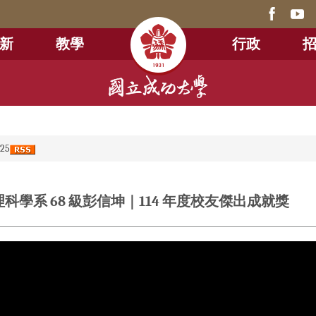
新
教學
行政
25
科學系 68 級彭信坤｜114 年度校友傑出成就獎