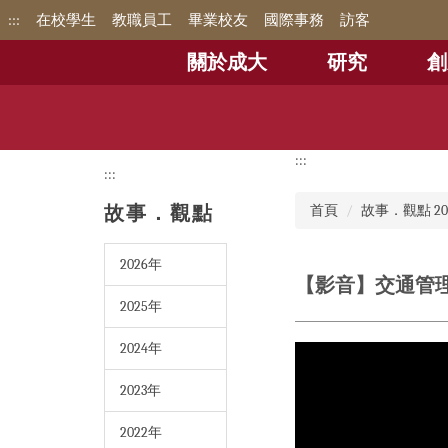
跳
:::
在校學生
教職員工
畢業校友
國際事務
訪客
到
主
關於成大
研究
創
要
內
容
區
:::
:::
故事．觀點
首頁
故事．觀點 20
2026年
【影音】交通管理
2025年
2024年
2023年
2022年