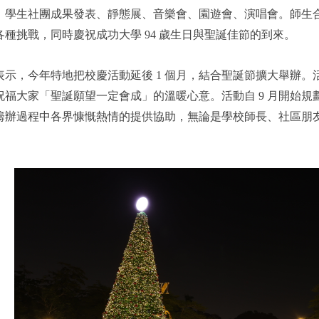
、學生社團成果發表、靜態展、音樂會、園遊會、演唱會。師生
種挑戰，同時慶祝成功大學 94 歲生日與聖誕佳節的到來。
表示，今年特地把校慶活動延後 1 個月，結合聖誕節擴大舉辦
祝福大家「聖誕願望一定會成」的溫暖心意。活動自 9 月開始
籌辦過程中各界慷慨熱情的提供協助，無論是學校師長、社區朋
。