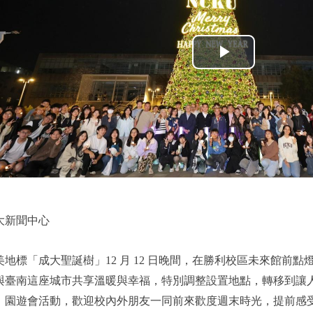
大新聞中心
地標「成大聖誕樹」12 月 12 日晚間，在勝利校區未來館前
臺南這座城市共享溫暖與幸福，特別調整設置地點，轉移到讓人路過
、園遊會活動，歡迎校內外朋友一同前來歡度週末時光，提前感