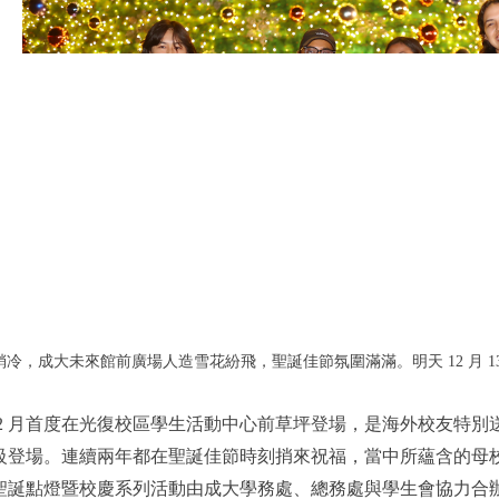
溫稍冷，成大未來館前廣場人造雪花紛飛，聖誕佳節氛圍滿滿。
明天 12 
 年 12 月首度在光復校區學生活動中心前草坪登場，是海外校友
級登場。連續兩年都在聖誕佳節時刻捎來祝福，當中所蘊含的母
聖誕點燈暨校慶系列活動由成大學務處、總務處與學生會協力合