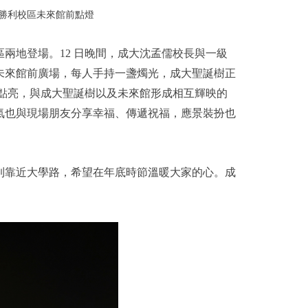
在勝利校區未來館前點燈
區兩地登場。12 日晚間，成大沈孟儒校長與一級
未來館前廣場，每人手持一盞燭光，成大聖誕樹正
步點亮，與成大聖誕樹以及未來館形成相互輝映的
氣也與現場朋友分享幸福、傳遞祝福，應景裝扮也
到靠近大學路，希望在年底時節溫暖大家的心。成