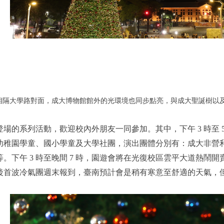
相隔大學路對面，成大博物館館外的光環境也同步點亮，與成大聖誕樹以
日接續登場的系列活動，歡迎校內外朋友一同參加。其中，下午 3 時
幼稚園學童、國小學童及大學社團，演出團體分別有：成大非營
。下午 3 時至晚間 7 時，園遊會將在光復校區雲平大道熱鬧開
後首波冷氣團週末報到，臺南預計會是稍有寒意至舒適的天氣，