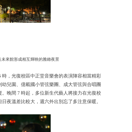
及未來館形成相互輝映的雅緻夜景
至 5 時，光復校區中正堂音樂會的表演陣容相當精彩
利幼兒園、億載國小管弦樂團、成大管弦與合唱團
賣。晚間 7 時起，多位新生代藝人將接力在光復校
但日夜溫差比較大，週六外出別忘了多注意保暖。