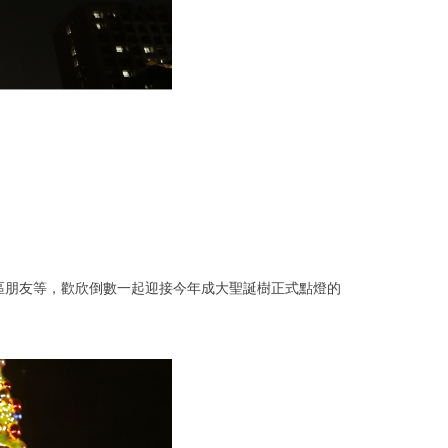
區朋友等，歡欣倒數一起迎接今年成大聖誕樹正式點燈的