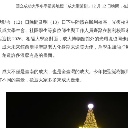
國立成功大學冬季最美地標「成大聖誕樹」12 月 12 日晚間，
動今（12）日晚間及明（13）日下午陸續在勝利校區、光復校
及成大學生會、社團學生等多位師生與工作人員齊聚在勝利校區
迎接 2026。相隔大學路對面，成大博物館館外的光環境也同
，成大未來館前廣場聖誕老人化身期末送暖大使，為學生加油打
，創造許多溫馨有趣的畫面。
，成大不僅是臺南的成大，也是全臺灣的成大。今年把聖誕樹搬
有不同的美景，歡迎大家多多來成大走走。