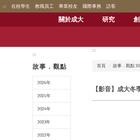
跳
:::
在校學生
教職員工
畢業校友
國際事務
訪客
到
主
關於成大
研究
創
要
內
容
區
:::
:::
故事．觀點
首頁
故事．觀點 20
2026年
【影音】成大冬
2025年
2024年
2023年
2022年