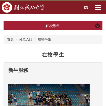
EN
跳
:::
到
在校學生
主
要
:::
內
在校學生
首頁
分眾入口
在校學生
容
區
新生服務
在校學生
校園資訊
新生服務
課程資訊
財務資訊
活動與生活
E化服務