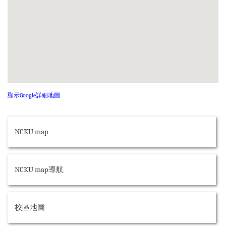
成大新聞
成大校刊
校內分機號碼
行事曆
交通資訊
顯示Google詳細地圖
財務公開專區
NCKU map
資訊公開專區
其他
NCKU map導航
校區地圖