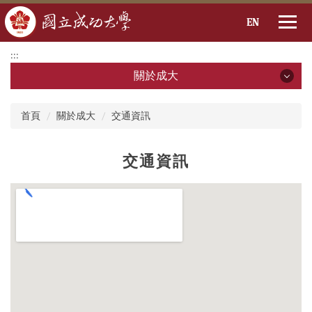
EN
跳
:::
到
關於成大
主
要
關於成大
:::
內
首頁
關於成大
交通資訊
容
區
成大簡介
交通資訊
校務評鑑專區
校務基本資料(開啟PDF檔)
成大2030 SDG
成大識別系統
成大國際識別形象系統