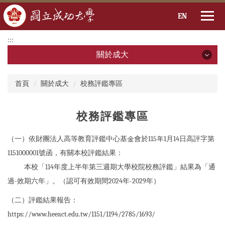
EN
跳
:::
到
關於成大
主
要
關於成大
:::
內
首頁
關於成大
校務評鑑專區
容
區
成大簡介
校務評鑑專區
校務評鑑專區
（一）依財團法人高等教育評鑑中心基金會於115年1月14日高評字第
校務基本資料(開啟PDF檔)
1151000001號函，有關本校評鑑結果：
本校「114年度上半年第三週期大學校院校務評鑑」結果為「通
成大2030 SDG
過-效期六年」。（認可有效期間2024年-2029年）
成大識別系統
（二）評鑑結果報告：
成大國際識別形象系統
https://www.heeact.edu.tw/1151/1194/2785/1693/