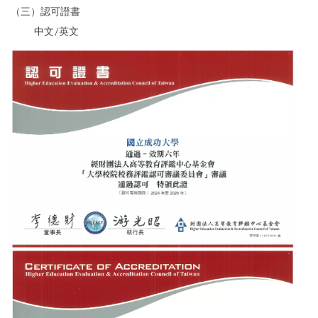
成大新聞
（三）認可證書
中文/英文
成大校刊
校內分機號碼
行事曆
交通資訊
財務公開專區
資訊公開專區
其他