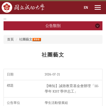
EN
跳
:::
到
公告類別
主
要
公告類別
:::
內
首頁
社團藝文
容
全部公告
區
社團藝文
行政公告
學術研究
2026-07-21
出國資訊
演講,研討會
【轉知】誠致教育基金會辦理「115
學年 KIST 學伴志工」
社團藝文
學生活動發展組
招生公告