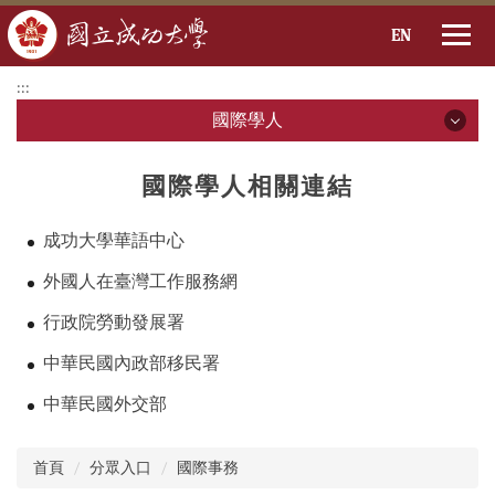
EN
跳
:::
到
國際學人
主
要
內
國際學人
國際學人相關連結
容
區
國際學人
成功大學華語中心
在臺生活資訊
外國人在臺灣工作服務網
行政院勞動發展署
校園資訊
中華民國內政部移民署
法規專區
中華民國外交部
交通資訊
:::
首頁
分眾入口
國際事務