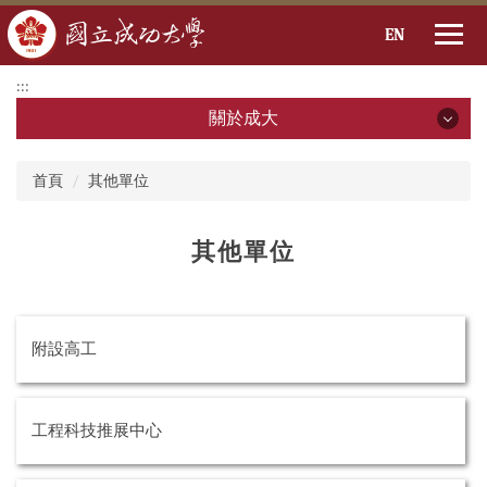
EN
跳
:::
到
關於成大
主
要
關於成大
:::
內
首頁
其他單位
容
區
成大簡介
其他單位
校務評鑑專區
校務基本資料(開啟PDF檔)
附設高工
成大2030 SDG
成大識別系統
工程科技推展中心
成大國際識別形象系統