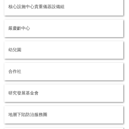
成大新聞
核心設施中心貴重儀器設備組
成大校刊
校內分機號碼
嚴慶齡中心
行事曆
幼兒園
交通資訊
財務公開專區
合作社
資訊公開專區
其他
研究發展基金會
地層下陷防治服務團