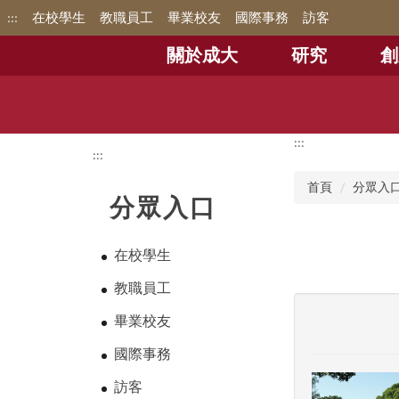
跳
:::
在校學生
教職員工
畢業校友
國際事務
訪客
到
主
關於成大
研究
創
要
內
容
區
:::
:::
首頁
分眾入
分眾入口
在校學生
教職員工
畢業校友
國際事務
訪客