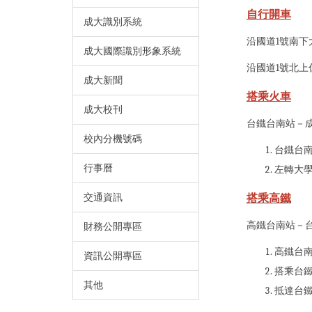
自行開車
成大識別系統
沿國道1號南
成大國際識別形象系統
沿國道1號北
成大新聞
搭乘火車
成大校刊
台鐵台南站－
校內分機號碼
台鐵台
行事曆
左轉大
搭乘高鐵
交通資訊
高鐵台南站－
財務公開專區
高鐵台
資訊公開專區
搭乘台
其他
抵達台