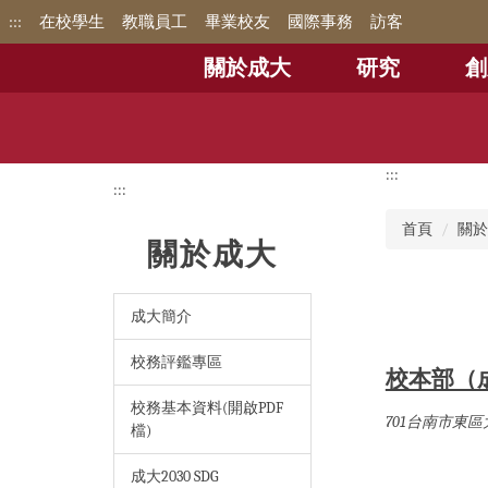
跳
:::
在校學生
教職員工
畢業校友
國際事務
訪客
到
主
關於成大
研究
創
要
內
容
區
:::
:::
首頁
關於
關於成大
成大簡介
校務評鑑專區
校本部（
校務基本資料(開啟PDF
701台南市東區
檔)
成大2030 SDG